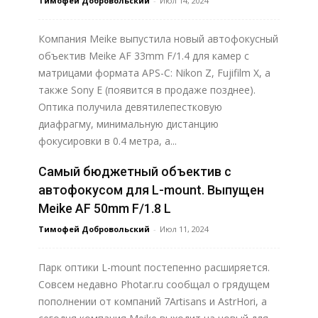
Тимофей Добровольский
-
Июл 14, 2024
Компания Meike выпустила новый автофокусный
объектив Meike AF 33mm F/1.4 для камер с
матрицами формата APS-C: Nikon Z, Fujifilm X, а
также Sony E (появится в продаже позднее).
Оптика получила девятилепестковую
диафрагму, минимальную дистанцию
фокусировки в 0.4 метра, а...
Самый бюджетный объектив с
Узнать больше
автофокусом для L-mount. Выпущен
Meike AF 50mm F/1.8 L
Тимофей Добровольский
-
Июл 11, 2024
Парк оптики L-mount постепенно расширяется.
Совсем недавно Photar.ru сообщал о грядущем
пополнении от компаний 7Artisans и AstrHori, а