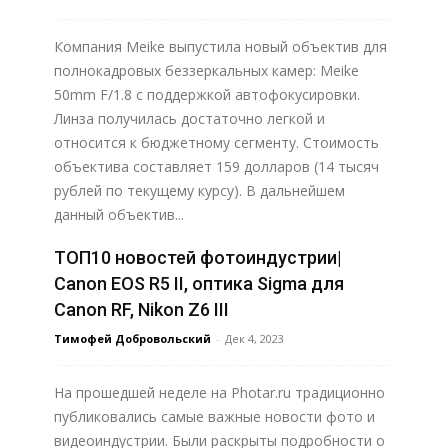
Компания Meike выпустила новый объектив для
полнокадровых беззеркальных камер: Meike
50mm F/1.8 с поддержкой автофокусировки.
Линза получилась достаточно легкой и
относится к бюджетному сегменту. Стоимость
объектива составляет 159 долларов (14 тысяч
рублей по текущему курсу). В дальнейшем
данный объектив...
ТОП10 новостей фотоиндустрии|
Узнать больше
Canon EOS R5 II, оптика Sigma для
Canon RF, Nikon Z6 III
Тимофей Добровольский
-
Дек 4, 2023
На прошедшей неделе на Photar.ru традиционно
публиковались самые важные новости фото и
видеоиндустрии. Были раскрыты подробности о