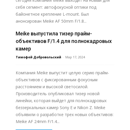
сегодня компания Meike выходит на новый для
себя сегмент: автофокусной оптики под
байонетное крепление L-mount. Был
анонсирован Meike AF 50mm F/1.8...
Meike выпустила тизер прайм-
Узнать больше
объективов F/1.4 для полнокадровых
камер
Тимофей Добровольский
-
Мар 17, 2024
Компания Meike выпустит целую серию прайм-
объективов с фиксированным фокусным
расстоянием и высокой светосилой.
Производитель опубликовал тизер новой
линейки, которая выйдет для полнокадровых
беззеркальных камер Sony E и Nikon Z. Meike
объявили о разработке трех новых объективов:
Meike AF 24mm F/1.4...