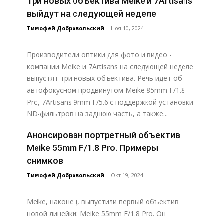
Три новых объектива Meike и 7Artisans
выйдут на следующей неделе
Тимофей Добровольский
-
Ноя 10, 2024
Производители оптики для фото и видео -
компании Meike и 7Artisans на следующей неделе
выпустят три новых объектива. Речь идет об
автофокусном продвинутом Meike 85mm F/1.8
Pro, 7Artisans 9mm F/5.6 c поддержкой установки
ND-фильтров на заднюю часть, а также...
Анонсирован портретный объектив
Узнать больше
Meike 55mm F/1.8 Pro. Примеры
снимков
Тимофей Добровольский
-
Окт 19, 2024
Meike, наконец, выпустили первый объектив
новой линейки: Meike 55mm F/1.8 Pro. Он