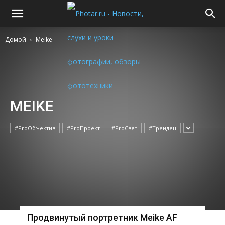
Домой
Meike
MEIKE
#ProОбъектив
#ProПроект
#ProСвет
#Трендец
Продвинутый портретник Meike AF