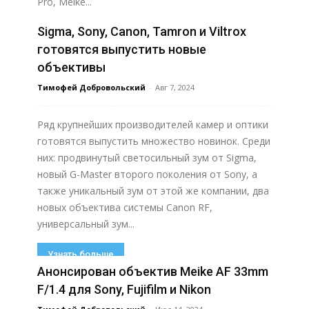
Pro, Meike...
Sigma, Sony, Canon, Tamron и Viltrox
Узнать больше
готовятся выпустить новые
объективы
Тимофей Добровольский
-
Авг 7, 2024
Ряд крупнейших производителей камер и оптики
готовятся выпустить множество новинок. Среди
них: продвинутый светосильный зум от Sigma,
новый G-Master второго поколения от Sony, а
также уникальный зум от этой же компании, два
новых объектива системы Canon RF,
универсальный зум...
Узнать больше
Анонсирован объектив Meike AF 33mm
F/1.4 для Sony, Fujifilm и Nikon