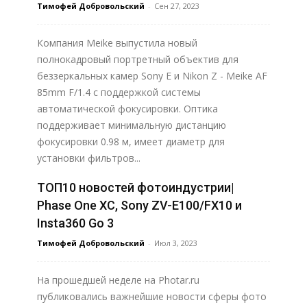
Тимофей Добровольский
-
Сен 27, 2023
Компания Meike выпустила новый
полнокадровый портретный объектив для
беззеркальных камер Sony E и Nikon Z - Meike AF
85mm F/1.4 с поддержкой системы
автоматической фокусировки. Оптика
поддерживает минимальную дистанцию
фокусировки 0.98 м, имеет диаметр для
установки фильтров...
ТОП10 новостей фотоиндустрии|
Узнать больше
Phase One XC, Sony ZV-E100/FX10 и
Insta360 Go 3
Тимофей Добровольский
-
Июл 3, 2023
На прошедшей неделе на Photar.ru
публиковались важнейшие новости сферы фото