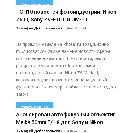
Узнать больше
ТОП10 новостей фотоиндустрии| Nikon
Z6 III, Sony ZV-E10 II и OM-1 II
Тимофей Добровольский
-
Янв 29, 2024
На прошлой неделе на Photar.ru традиционно
публиковались самые важные новости сферы
фото и видеоиндустрии. В частности, были
раскрыты подробности об ожидаемой
полнокадровой камере Nikon Z6 Mark III,
которая получит во многом инновационный
функционал (например, в области съемки видео).
Также...
Узнать больше
Анонсирован автофокусный объектив
Meike 50mm F/1.8 для Sony и Nikon
Тимофей Добровольский
-
Янв 24, 2024