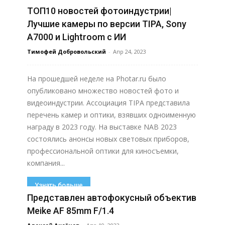
ТОП10 новостей фотоиндустрии|
Узнать больше
Лучшие камеры по версии TIPA, Sony
A7000 и Lightroom с ИИ
Тимофей Добровольский
-
Апр 24, 2023
На прошедшей неделе на Photar.ru было
опубликовано множество новостей фото и
видеоиндустрии. Ассоциация TIPA представила
перечень камер и оптики, взявших одноименную
награду в 2023 году. На выставке NAB 2023
состоялись анонсы новых световых приборов,
профессиональной оптики для киносъемки,
компания...
Узнать больше
Представлен автофокусный объектив
Meike AF 85mm F/1.4