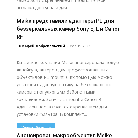
камер Sony с креплением E-mount. Теперь
новинка доступна и для...
Meike представили адаптеры PL для
Узнать больше
беззеркальных камер Sony E, L и Canon
RF
Тимофей Добровольский
-
Мар 15, 2023
Китайская компания Meike анонсировала новую
линейку адаптеров для профессиональных
объективов PL-mount. С их помощью можно
установить данную оптику на беззеркальные
камеры с популярными байонетными
креплениями: Sony E, L-mount и Canon RF.
Адаптеры поставляются с креплением для
установки фильтра. В комплект...
Узнать больше
Анонсирован макрообъектив Meike