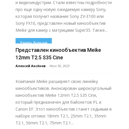
и видеоиндустрии. Стали известны подробности
про еще одну новую ожидаемую камеру Sony,
которая получит название Sony ZV-E100 или
Sony FX10, представлен новый кинообъектив
Meike для камер с матрицами Super35. Также...
Узнать больше
Представлен кинообъектив Meike
12mm T2.5 S35 Cine
Алексей Аксёнов
-
Июн 30, 2023
Компания Meike расширяет свою линейку
кинообъективов. Анонсирован широкоугольный
кинообъектив Meike 12mm T2.5 S35 Cine,
который предназначен для байонетов PL и
Canon EF. Этот кинообъектив станет седьмым в
наборе оптики: 18mm T2.1, 25mm T2.1, 35mm
T2.1, 50mm T2.1, 75mm T2.1...