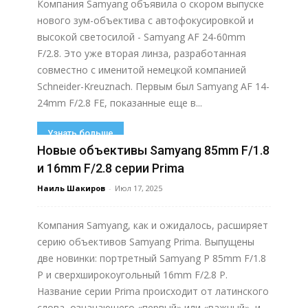
Компания Samyang объявила о скором выпуске
нового зум-объектива с автофокусировкой и
высокой светосилой - Samyang AF 24-60mm
F/2.8. Это уже вторая линза, разработанная
совместно с именитой немецкой компанией
Schneider-Kreuznach. Первым был Samyang AF 14-
24mm F/2.8 FE, показанные еще в...
Узнать больше
Новые объективы Samyang 85mm F/1.8
и 16mm F/2.8 серии Prima
Наиль Шакиров
-
Июл 17, 2025
Компания Samyang, как и ожидалось, расширяет
серию объективов Samyang Prima. Выпущены
две новинки: портретный Samyang P 85mm F/1.8
P и сверхширокоугольный 16mm F/2.8 P.
Название серии Prima происходит от латинского
слова, означающего «первый» или «важный», и