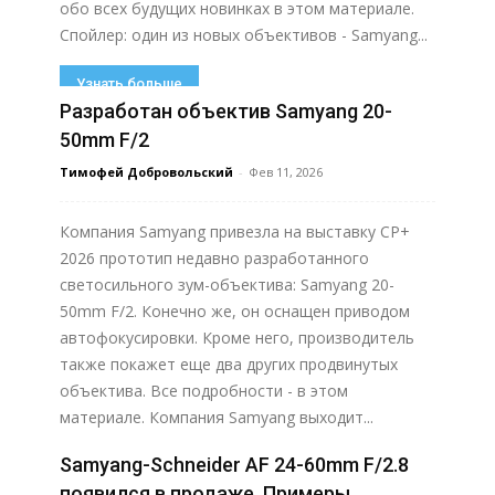
обо всех будущих новинках в этом материале.
Спойлер: один из новых объективов - Samyang...
Узнать больше
Разработан объектив Samyang 20-
50mm F/2
Тимофей Добровольский
-
Фев 11, 2026
Компания Samyang привезла на выставку CP+
2026 прототип недавно разработанного
светосильного зум-объектива: Samyang 20-
50mm F/2. Конечно же, он оснащен приводом
автофокусировки. Кроме него, производитель
также покажет еще два других продвинутых
объектива. Все подробности - в этом
материале. Компания Samyang выходит...
Samyang-Schneider AF 24-60mm F/2.8
Узнать больше
появился в продаже. Примеры