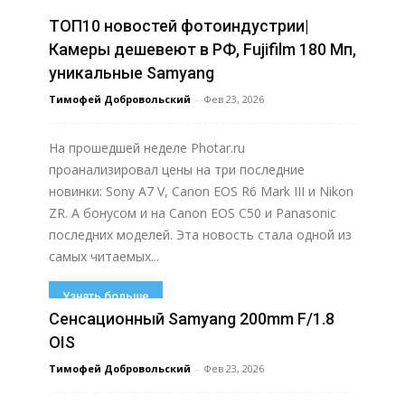
ТОП10 новостей фотоиндустрии|
Узнать больше
Камеры дешевеют в РФ, Fujifilm 180 Мп,
уникальные Samyang
Тимофей Добровольский
-
Фев 23, 2026
На прошедшей неделе Photar.ru
проанализировал цены на три последние
новинки: Sony A7 V, Canon EOS R6 Mark III и Nikon
ZR. А бонусом и на Canon EOS C50 и Panasonic
последних моделей. Эта новость стала одной из
самых читаемых...
Узнать больше
Сенсационный Samyang 200mm F/1.8
OIS
Тимофей Добровольский
-
Фев 23, 2026