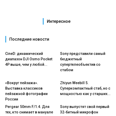
Интересное
Последние новости
CineD: динамический
Sony представили самый
диапазон DJI Osmo Pocket
бюджетный
4P выше, чем у любой...
супертелеобъектив со
стабом
«Вокруг пейзажа».
Zhiyun Weebill 5.
Выставка классиков
Cуперкомпактный стаб, но с
пейзажной фотографии
мощностью как у старших...
России
Pergear 50mm F/1.4. Для
Sony выпустят свой первый
тех, кто снимает в мануале
32-битный микрофон