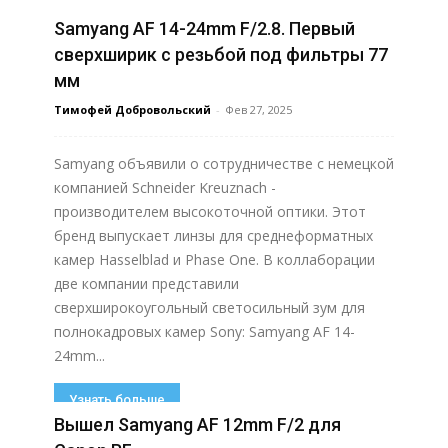
Samyang AF 14-24mm F/2.8. Первый
Узнать больше
сверхширик с резьбой под фильтры 77
мм
Тимофей Добровольский
-
Фев 27, 2025
Samyang объявили о сотрудничестве с немецкой
компанией Schneider Kreuznach -
производителем высокоточной оптики. Этот
бренд выпускает линзы для среднеформатных
камер Hasselblad и Phase One. В коллаборации
две компании представили
сверхширокоугольный светосильный зум для
полнокадровых камер Sony: Samyang AF 14-
24mm...
Узнать больше
Вышел Samyang AF 12mm F/2 для