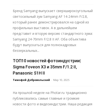
Бренд Samyang выпускает сверхширокоугольный
светосильный зум Samyang AF 14-24mm F/2.8,
который ранее демонстрировался на одной из
профильных выставок. А в дальнейшем
представит и вторую версию стандартного зума:
Samyang 24-70mm F/2.8 II AF. Оба объектива
будут выпускаться для полнокадровых
беззеркальных...
ТОП10 новостей фотоиндустрии|
Узнать больше
Sigma Foveon X3 и 35mm F/1.2 II,
Panasonic S1H II
Тимофей Добровольский
-
Мар 10, 2025
На прошлой неделе на Photar.ru традиционно
публиковались самые главные и громкие
новости фото и видеоиндустрии. Наша редакция