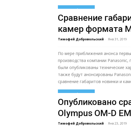
Узнать больше
Сравнение габари
камер формата Mi
Тимофей Добровольский
-
Янв 31, 2019
По мере приближения анонса первы
производства компании Panasonic,
были опубликованы технические ха
также будут анонсированы Panason
сравнение габаритов новинки и каме
Узнать больше
Опубликовано ср
Olympus OM-D EM1
Тимофей Добровольский
-
Янв 23, 2019