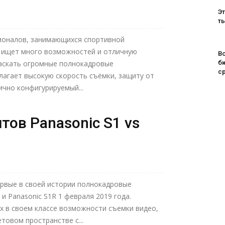
Эт
т
ионалов, занимающихся спортивной
о ищет много возможностей и отличную
Во
таскать огромные полнокадровые
б
с
лагает высокую скорость съёмки, защиту от
ично конфигурируемый...
тов Panasonic S1 vs
ервые в своей истории полнокадровые
и Panasonic S1R 1 февраля 2019 года.
х в своем классе возможности съемки видео,
етовом пространстве с...