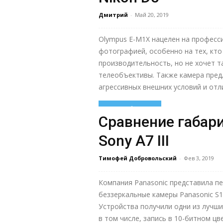
Дмитрий
-
Май 20, 2019
Olympus E-M1X нацелен на професс
фотографией, особенно на тех, кт
производительность, но не хочет 
телеобъективы. Также камера пред
агрессивных внешних условий и отл
Узнать больше
Сравнение габари
Sony A7 III
Тимофей Добровольский
-
Фев 3, 2019
Компания Panasonic представила п
беззеркальные камеры Panasonic S1 
Устройства получили одни из лучши
в том числе, запись в 10-битном цв