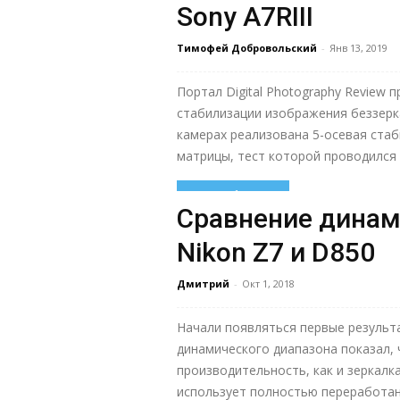
Sony A7RIII
Тимофей Добровольский
-
Янв 13, 2019
Портал Digital Photography Review 
стабилизации изображения беззеркал
камерах реализована 5-осевая стаб
матрицы, тест которой проводился с
Узнать больше
Сравнение динам
Nikon Z7 и D850
Дмитрий
-
Окт 1, 2018
Начали появляться первые результа
динамического диапазона показал, 
производительность, как и зеркалка
использует полностью переработан