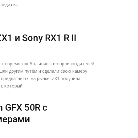
ледите...
X1 и Sony RX1 R II
 В то время как большинство производителей
ошли другим путём и сделали свою камеру
 предлагается на рынке. ZX1 получила
, который...
m GFX 50R с
мерами