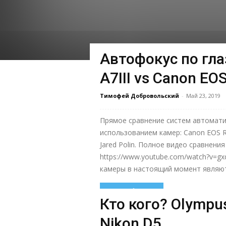
Автофокус по гла
A7III vs Canon EO
Тимофей Добровольский
-
Май 23, 2019
Прямое сравнение систем автомати
использованием камер: Canon EOS R,
Jared Polin. Полное видео сравнени
https://www.youtube.com/watch?v=g
камеры в настоящий момент являют
Узнать больше
Кто кого? Olympu
Nikon D5