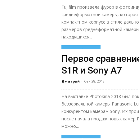
Fujifilm произвела фурор в фотоинд
среднеформатной камеры, которая 
компактном корпусе в стиле дально
размеров среднеформатной камеры 
находящихся...
Узнать больше
Первое сравнени
S1R и Sony A7
Дмитрий
-
Сен 28, 2018
На выставке Photokina 2018 был п
беззеркальной камеры Panasonic Lu
конкурентом камерам Sony. Их про
после начала продаж новых камер P
можно...