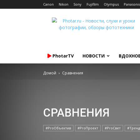
Canon
Nikon
Sony
Fujifilm
Olympus
Panasoni
Photar.ru
PhotarTV
НОВОСТИ
ВДОХНО
Домой
Cравнения
CРАВНЕНИЯ
#ProОбъектив
#ProПроект
#ProСвет
#Трен