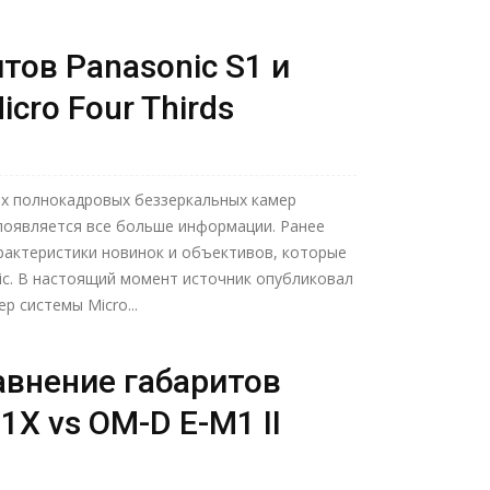
тов Panasonic S1 и
cro Four Thirds
х полнокадровых беззеркальных камер
 появляется все больше информации. Ранее
рактеристики новинок и объективов, которые
ic. В настоящий момент источник опубликовал
р системы Micro...
авнение габаритов
X vs OM-D E-M1 II