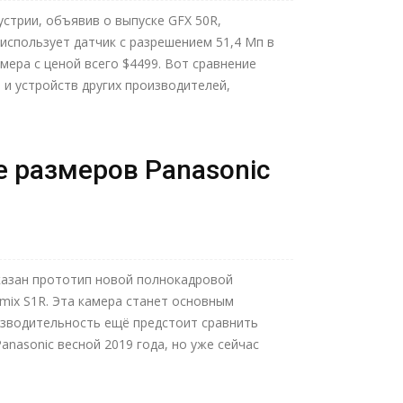
устрии, объявив о выпуске GFX 50R,
использует датчик с разрешением 51,4 Мп в
мера с ценой всего $4499. Вот сравнение
и устройств других производителей,
е размеров Panasonic
оказан прототип новой полнокадровой
mix S1R. Эта камера станет основным
изводительность ещё предстоит сравнить
anasonic весной 2019 года, но уже сейчас