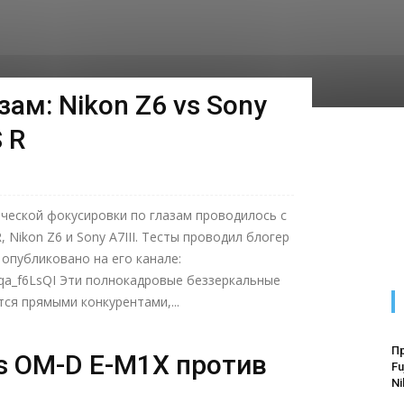
зам: Nikon Z6 vs Sony
S R
ческой фокусировки по глазам проводилось с
 Nikon Z6 и Sony A7III. Тесты проводил блогер
я опубликовано на его канале:
xqa_f6LsQI Эти полнокадровые беззеркальные
ся прямыми конкурентами,...
П
s OM-D E-M1X против
Fu
Ni