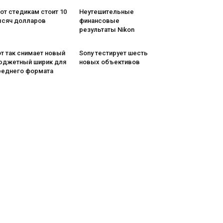
от стедикам стоит 10
Неутешительные
ысяч долларов
финансовые
результаты Nikon
т так снимает новый
Sony тестирует шесть
юджетный ширик для
новых объективов
реднего формата