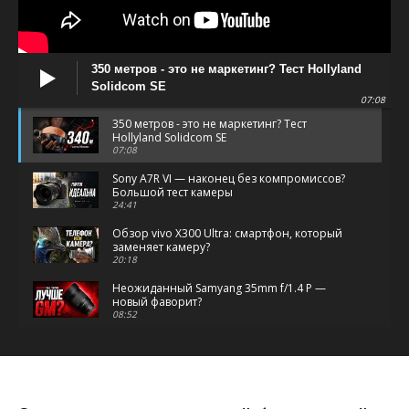
350 метров - это не маркетинг? Тест Hollyland
Solidcom SE
07:08
350 метров - это не маркетинг? Тест
Hollyland Solidcom SE
07:08
Sony A7R VI — наконец без компромиссов?
Большой тест камеры
24:41
Обзор vivo X300 Ultra: смартфон, который
заменяет камеру?
20:18
Неожиданный Samyang 35mm f/1.4 P —
новый фаворит?
08:52
HONOR 600 Pro выглядит как iPhone.
Снимает по-своему
08:37
Как дым делает предметную съёмку