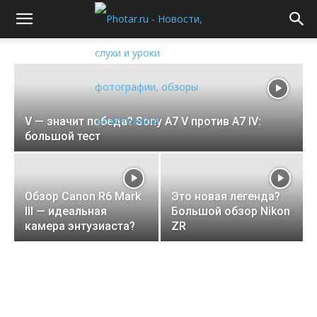
Обзор vivo X300 Ultra: смартфон,
который может заменить камеру?
Илья Кайгородов
-
Июн 23, 2026
V — значит победа? Sony A7 V против A7 IV:
большой тест
Обзор Canon R6 Mark
Это новая легенда?
III — идеальная
Большой обзор Nikon
камера энтузиаста?
ZR