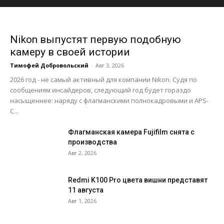
Nikon выпустят первую подобную
камеру в своей истории
Тимофей Добровольский
-
Авг 3, 2026
2026 год - не самый активный для компании Nikon. Судя по
сообщениям инсайдеров, следующий год будет гораздо
насыщеннее: наряду с флагманскими полнокадровыми и APS-
C...
Флагманская камера Fujifilm снята с
производства
Авг 2, 2026
Redmi K100 Pro цвета вишни представят
11 августа
Авг 1, 2026