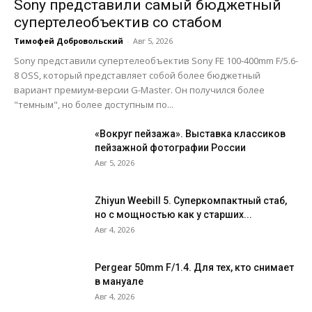
дороже? 3 рабочих сетапа
Sony представили самый бюджетный
09:02
супертелеобъектив со стабом
Amaran Ray в деле: практические приемы
Тимофей Добровольский
-
Авг 5, 2026
освещения
13:34
Sony представили супертелеобъектив Sony FE 100-400mm F/5.6-
8 OSS, который представляет собой более бюджетный
V — значит победа? Обзор Sony A7 V против
A7 IV
вариант премиум-версии G-Master. Он получился более
20:05
"темным", но более доступным по...
Vivo X300 FE: Камеры — топ, но есть один
нюанс...
«Вокруг пейзажа». Выставка классиков
19:06
пейзажной фотографии России
Hollyland Lark Max 2: 32 бита, которые спасут
Авг 5, 2026
ваш звук!
14:45
Sirui Aurora 35mm f/1.4 для Sony: честный
Zhiyun Weebill 5. Cуперкомпактный стаб,
конкурент G‑Master за полцены?
но с мощностью как у старших...
12:12
Авг 4, 2026
На что способен бюджетный интерком?
Обзор Comica Seekcom S1
12:54
Pergear 50mm F/1.4. Для тех, кто снимает
в мануале
Мониторинг, прокси и RAW по воздуху.
Обзор Hollyland VCORE
Авг 4, 2026
10:53