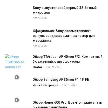
Китайский ноут на замену MacBook? Обзор
Sony выпустят свой первый 32-битный
Maibenben X16F
19:04
микрофон
Авг 4, 2026
NIKKOR Z 24-70mm f/2.8 S II: сравнение с
первой версией
14:25
Официально: Sony рассматривают
Hollyland Lyra: вебкамера, которая может
выпуск среднеформатных камер для
заменить полноценную камеру?
массрынка
13:03
Авг 3, 2026
Canon R6 Mark III — ЛУЧШАЯ камера 2025?
Полный разбор
29:33
Обзор TTArtisan AF 40mm F/2. Компактный,
бюджетный, с автофокусом
Nikon ZR: кинокамера уровня RED за 140
тысяч? Большой обзор
photar
-
Июн 9, 2026
22:36
Обзор Huawei Pura 80 Ultra. Смартфон с
Обзор Samyang AF 35mm F1.4 P FE
революционной камерой
25:54
Илья Кайгородов
-
Июн 1, 2026
Нашел идеальный слайдер! Обзор Zeapon
EVO
14:57
Обзор Honor 600 Pro. Все что нужно знать
iPhone 17 Pro Max: подробный тест камеры.
о камере смартфона