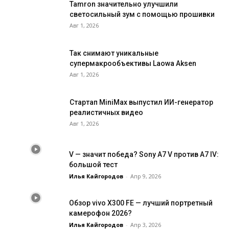
Tamron значительно улучшили
светосильный зум с помощью прошивки
Авг 1, 2026
Так снимают уникальные
супермакрообъективы Laowa Aksen
Авг 1, 2026
Cтартап MiniMax выпустил ИИ-генератор
реалистичных видео
Авг 1, 2026
V — значит победа? Sony A7 V против A7 IV:
большой тест
Илья Кайгородов
-
Апр 9, 2026
Обзор vivo X300 FE — лучший портретный
камерофон 2026?
Илья Кайгородов
-
Апр 3, 2026