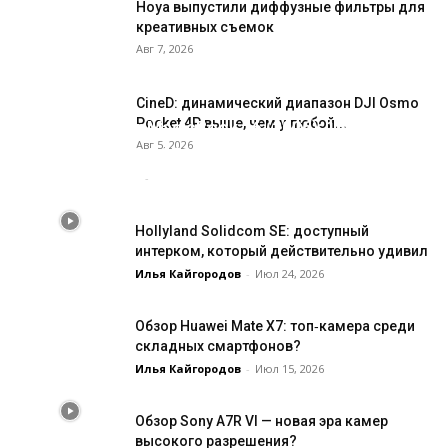
Hoya выпустили диффузные фильтры для
креативных съемок
Авг 7, 2026
CineD: динамический диапазон DJI Osmo
Pocket 4P выше, чем у любой...
Обзор Honor MagicBook 16 (2026): 16
Авг 5, 2026
дюймов для фото и видео
Илья Кайгородов
-
Июл 28, 2026
Hollyland Solidcom SE: доступный
интерком, который действительно удивил
Илья Кайгородов
-
Июл 24, 2026
Обзор Huawei Mate X7: топ‑камера среди
складных смартфонов?
Илья Кайгородов
-
Июл 15, 2026
Обзор Sony A7R VI — новая эра камер
высокого разрешения?