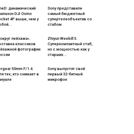
neD: динамический
Sony представили
иапазон DJI Osmo
самый бюджетный
cket 4P выше, чем у
супертелеобъектив со
бой...
стабом
округ пейзажа».
Zhiyun Weebill 5.
ыставка классиков
Cуперкомпактный стаб,
ейзажной фотографии
но с мощностью как у
оссии
старших...
rgear 50mm F/1.4.
Sony выпустят свой
я тех, кто снимает в
первый 32-битный
ануале
микрофон