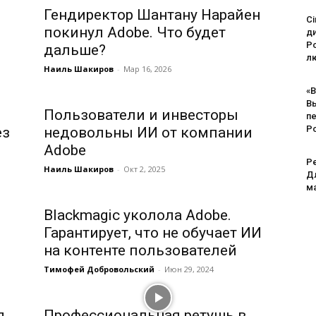
Гендиректор Шантану Нарайен
Ci
покинул Adobe. Что будет
д
Po
дальше?
лю
Наиль Шакиров
-
Мар 16, 2026
«В
В
Пользователи и инвесторы
п
Р
ез
недовольны ИИ от компании
Adobe
Pe
Наиль Шакиров
-
Окт 2, 2025
Дл
м
Blackmagic уколола Adobe.
Гарантирует, что не обучает ИИ
на контенте пользователей
Тимофей Добровольский
-
Июн 29, 2024
д
Профессиональная ретушь в