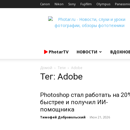
Canon
Nikon
Sony
Fujifilm
Olympus
Panasoni
Photar.ru
PhotarTV
НОВОСТИ
ВДОХНО
Домой
Теги
Adobe
Тег: Adobe
Photoshop стал работать на 20
быстрее и получил ИИ-
помощника
Тимофей Добровольский
-
Июн 21, 2026