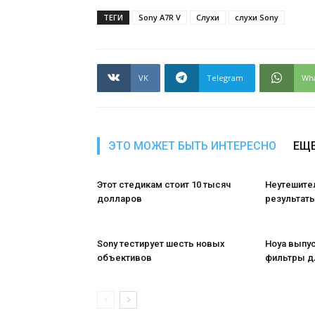
ТЕГИ
Sony A7R V
Слухи
слухи Sony
VK
Telegram
Wh
ЭТО МОЖЕТ БЫТЬ ИНТЕРЕСНО
ЕЩЕ
Этот стедикам стоит 10 тысяч
Неутешите
долларов
результаты
Sony тестирует шесть новых
Hoya выпу
объективов
фильтры д