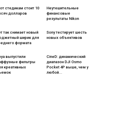
от стедикам стоит 10
Неутешительные
ысяч долларов
финансовые
результаты Nikon
т так снимает новый
Sony тестирует шесть
юджетный ширик для
новых объективов
реднего формата
oya выпустили
CineD: динамический
иффузные фильтры
диапазон DJI Osmo
ля креативных
Pocket 4P выше, чем у
ъемок
любой...