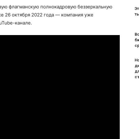
овую флагманскую полнокадровую беззеркальную
Эт
е 26 октября 2022 года — компания уже
т
uTube-канале.
Во
б
с
H
д
д
с