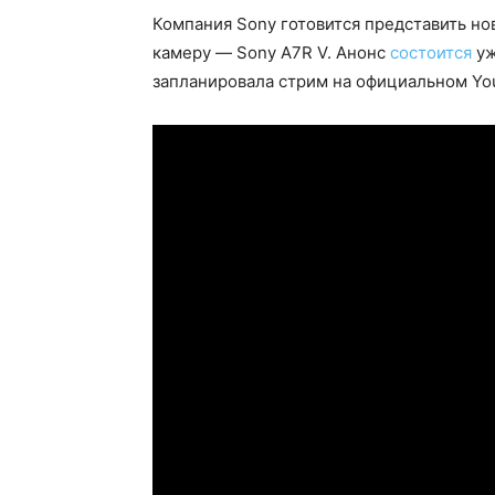
Компания Sony готовится представить н
камеру — Sony A7R V. Анонс
состоится
уж
запланировала стрим на официальном Yo