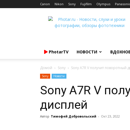
Canon
Nikon
Sony
Fujifilm
Olympus
Panasoni
Photar.ru
PhotarTV
НОВОСТИ
ВДОХНО
Домой
Sony
Sony A7R V получит поворотный 
Sony
Новости
Sony A7R V пол
дисплей
Автор
Тимофей Добровольский
-
Окт 23, 2022