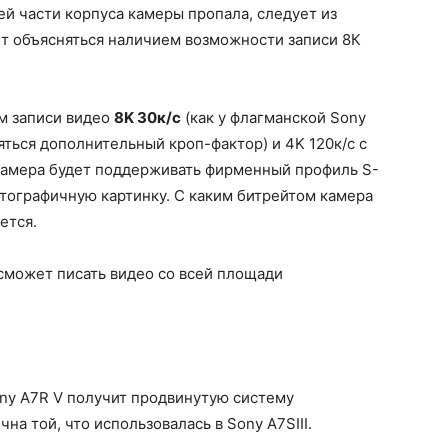
ей части корпуса камеры пропала, следует из
т объясняться наличием возможности записи 8К
м записи видео
8K 30к/с
(как у флагманской Sony
яться дополнительный кроп-фактор) и 4K 120к/с с
о камера будет поддерживать фирменный профиль S-
тографичную картинку. С каким битрейтом камера
ется.
 сможет писать видео со всей площади
ony A7R V получит продвинутую систему
на той, что использовалась в Sony A7SIII.