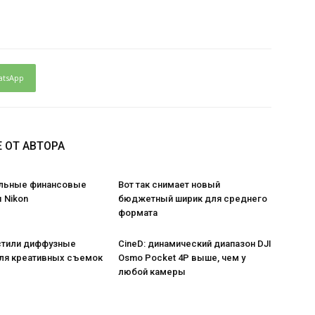
atsApp
 ОТ АВТОРА
льные финансовые
Вот так снимает новый
 Nikon
бюджетный ширик для среднего
формата
стили диффузные
CineD: динамический диапазон DJI
ля креативных съемок
Osmo Pocket 4P выше, чем у
любой камеры