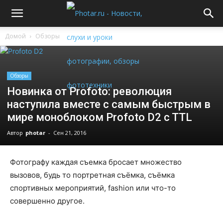
Домой
Обзоры
Обзоры
Новинка от Profoto: революция
наступила вместе с самым быстрым в
мире моноблоком Profoto D2 c TTL
Автор
photar
-
Сен 21, 2016
Фотографу каждая съемка бросает множество
вызовов, будь то портретная съёмка, съёмка
спортивных мероприятий, fashion или что-то
совершенно другое.