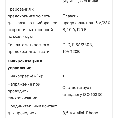
50/60 Гц (номинал.)
Требования к
предохранителю сети
Плавкий
для каждого прибора при
предохранитель 6 A/230
скорости, настроенной
В, 10 A/120 В
на максимум:
Тип автоматического
C, D, E 6A/230В,
предохранителя сети:
10A/120В
Синхронизация и
управление
Синхроразъём(ы):
1
Напряжение при
Соответствует
проводной
стандарту ISO 10330
синхронизации:
Соединительный контакт
для проводной
3,5 мм Mini-Phono