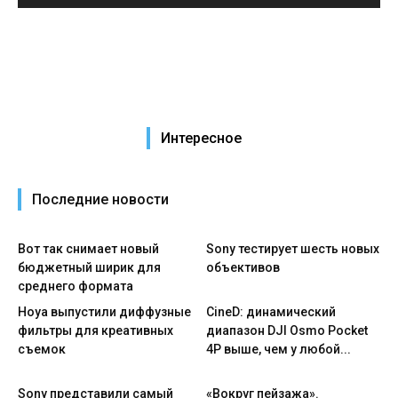
Интересное
Последние новости
Вот так снимает новый
Sony тестирует шесть новых
бюджетный ширик для
объективов
среднего формата
Hoya выпустили диффузные
CineD: динамический
фильтры для креативных
диапазон DJI Osmo Pocket
съемок
4P выше, чем у любой...
Sony представили самый
«Вокруг пейзажа».