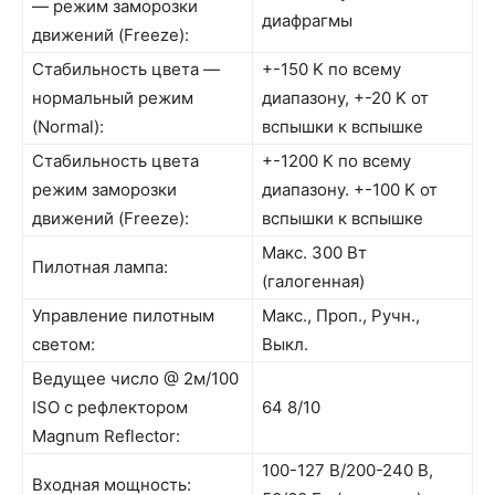
— режим заморозки
диафрагмы
движений (Freeze):
Стабильность цвета —
+-150 K по всему
нормальный режим
диапазону, +-20 K от
(Normal):
вспышки к вспышке
Стабильность цвета
+-1200 K по всему
режим заморозки
диапазону. +-100 K от
движений (Freeze):
вспышки к вспышке
Макс. 300 Вт
Пилотная лампа:
(галогенная)
Управление пилотным
Макс., Проп., Ручн.,
светом:
Выкл.
Ведущее число @ 2м/100
ISO с рефлектором
64 8/10
Magnum Reflector:
100-127 В/200-240 В,
Входная мощность: