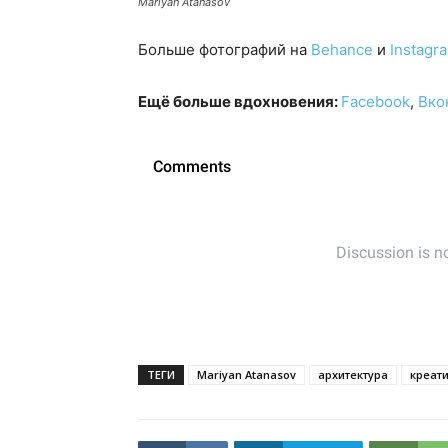
Mariyan Atanasov
Больше фотографий на
Behance
и
Instagr
Ещё больше вдохновения:
Facebook
,
Вко
ТЕГИ
Mariyan Atanasov
архитектура
креат