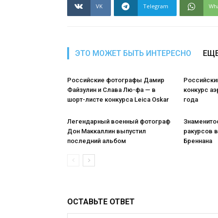
VK
Telegram
Wh
ЭТО МОЖЕТ БЫТЬ ИНТЕРЕСНО
ЕЩЕ
Российские фотографы Дамир
Российски
Файзулин и Слава Лю-фа — в
конкурс а
шорт-листе конкурса Leica Oskar
года
Легендарный военный фотограф
Знаменито
Дон Маккаллин выпустил
ракурсов в
последний альбом
Бреннана
ОСТАВЬТЕ ОТВЕТ