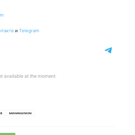
am
нтакте
и
Telegram
ив
минимализм