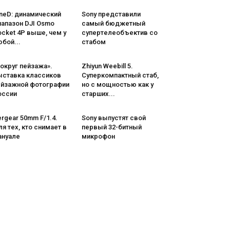
neD: динамический
Sony представили
иапазон DJI Osmo
самый бюджетный
cket 4P выше, чем у
супертелеобъектив со
бой...
стабом
округ пейзажа».
Zhiyun Weebill 5.
ыставка классиков
Cуперкомпактный стаб,
ейзажной фотографии
но с мощностью как у
оссии
старших...
rgear 50mm F/1.4.
Sony выпустят свой
я тех, кто снимает в
первый 32-битный
ануале
микрофон