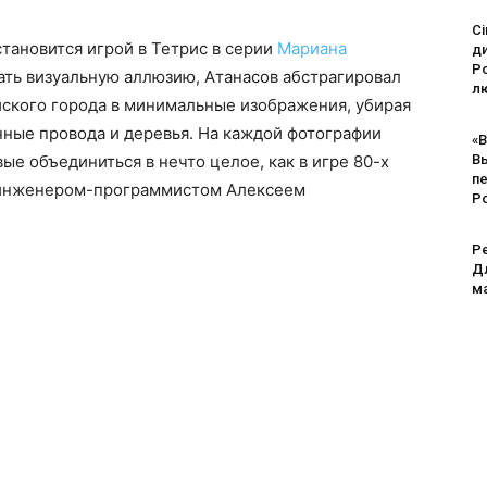
Ci
становится игрой в Тетрис в серии
Мариана
д
Po
дать визуальную аллюзию, Атанасов абстрагировал
лю
ского города в минимальные изображения, убирая
нные провода и деревья. На каждой фотографии
«В
вые объединиться в нечто целое, как в игре 80-х
В
п
м инженером-программистом Алексеем
Р
Pe
Дл
м