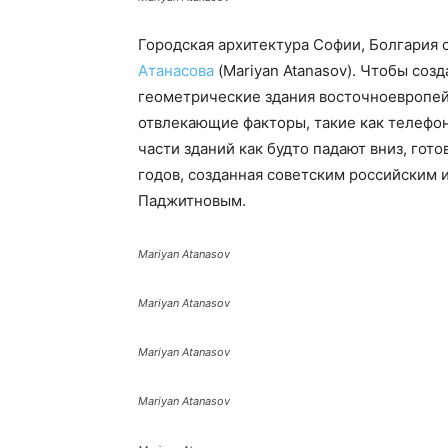
Городская архитектура Софии, Болгария 
Атанасова
(Mariyan Atanasov). Чтобы соз
геометрические здания восточноевропей
отвлекающие факторы, такие как телефо
части зданий как будто падают вниз, гото
годов, созданная советским российски
Паджитновым.
Mariyan Atanasov
Mariyan Atanasov
Mariyan Atanasov
Mariyan Atanasov