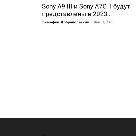
Sony A9 III и Sony A7C II будут
представлены в 2023...
Тимофей Добровольский
-
Янв 31, 2023