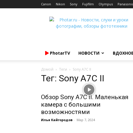
Canon
Nikon
Sony
Fujifilm
Olympus
Panasoni
Photar.ru
PhotarTV
НОВОСТИ
ВДОХНО
Домой
Теги
Sony A7C II
Тег: Sony A7C II
Обзор Sony A7C II. Маленькая
камера с большими
возможностями
Илья Кайгородов
-
Мар 7, 2024