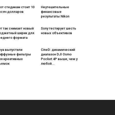
от стедикам стоит 10
Неутешительные
ысяч долларов
финансовые
результаты Nikon
т так снимает новый
Sony тестирует шесть
юджетный ширик для
новых объективов
реднего формата
oya выпустили
CineD: динамический
иффузные фильтры
диапазон DJI Osmo
ля креативных
Pocket 4P выше, чем у
ъемок
любой...