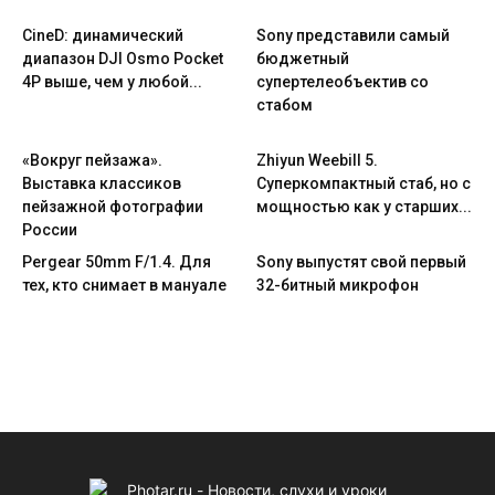
CineD: динамический
Sony представили самый
диапазон DJI Osmo Pocket
бюджетный
4P выше, чем у любой...
супертелеобъектив со
стабом
«Вокруг пейзажа».
Zhiyun Weebill 5.
Выставка классиков
Cуперкомпактный стаб, но с
пейзажной фотографии
мощностью как у старших...
России
Pergear 50mm F/1.4. Для
Sony выпустят свой первый
тех, кто снимает в мануале
32-битный микрофон