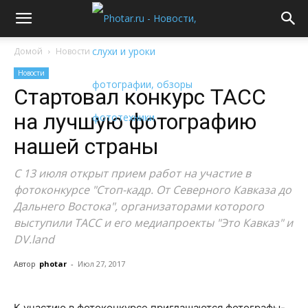
Домой
Новости
Новости
Стартовал конкурс ТАСС
на лучшую фотографию
нашей страны
С 13 июля открыт прием работ на участие в
фотоконкурсе "Стоп-кадр. От Северного Кавказа до
Дальнего Востока", организаторами которого
выступили ТАСС и его медиапроекты "Это Кавказ" и
DV.land
Автор
photar
-
Июл 27, 2017
К участию в фотоконкурсе приглашаются фотографы-