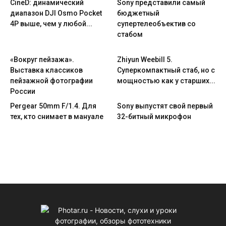
CineD: динамический
Sony представили самый
диапазон DJI Osmo Pocket
бюджетный
4P выше, чем у любой...
супертелеобъектив со
стабом
«Вокруг пейзажа».
Zhiyun Weebill 5.
Выставка классиков
Cуперкомпактный стаб, но с
пейзажной фотографии
мощностью как у старших...
России
Pergear 50mm F/1.4. Для
Sony выпустят свой первый
тех, кто снимает в мануале
32-битный микрофон