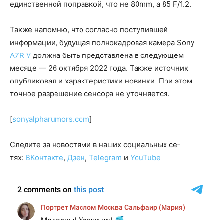
единственной поправкой, что не 80mm, а 85 F/1.2.
Также напомню, что согласно поступившей
информации, будущая полнокадровая камера Sony
A7R V
должна быть представлена в следующем
месяце — 26 октября 2022 года. Также источник
опубликовал и характеристики новинки. При этом
точное разрешение сенсора не уточняется.
[
sonyalpharumors.com
]
Сле­ди­те за но­во­стя­ми в на­ших со­ци­аль­ных се­
тях:
ВКонтакте
,
Дзен
,
Telegram
и
YouTube