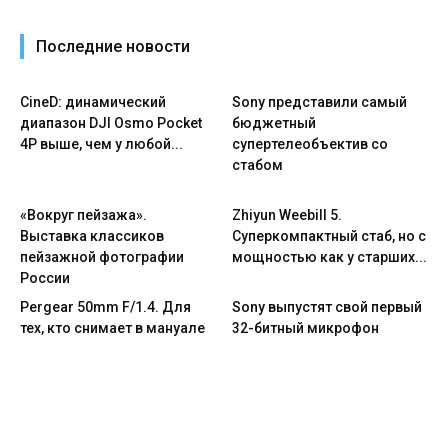
Последние новости
CineD: динамический
Sony представили самый
диапазон DJI Osmo Pocket
бюджетный
4P выше, чем у любой...
супертелеобъектив со
стабом
«Вокруг пейзажа».
Zhiyun Weebill 5.
Выставка классиков
Cуперкомпактный стаб, но с
пейзажной фотографии
мощностью как у старших...
России
Pergear 50mm F/1.4. Для
Sony выпустят свой первый
тех, кто снимает в мануале
32-битный микрофон