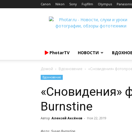
Canon
Nikon
Sony
Fujifilm
Olympus
Panasoni
Photar.ru
PhotarTV
НОВОСТИ
ВДОХНО
Домой
Вдохновение
«Сновидения» фотопроек
Вдохновение
«Сновидения» ф
Burnstine
Автор
Алексей Аксёнов
-
Ноя 22, 2019
Фото: Susan Burnstine