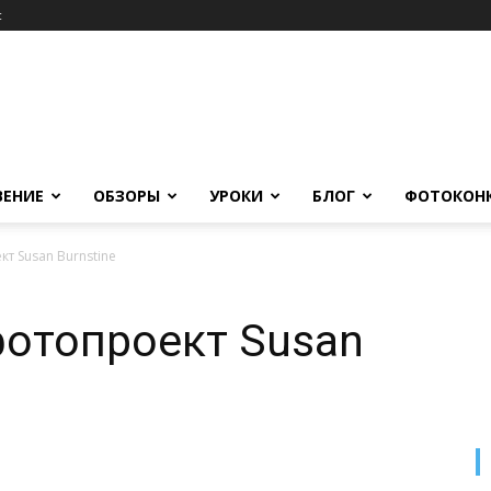
c
ВЕНИЕ
ОБЗОРЫ
УРОКИ
БЛОГ
ФОТОКОН
т Susan Burnstine
отопроект Susan