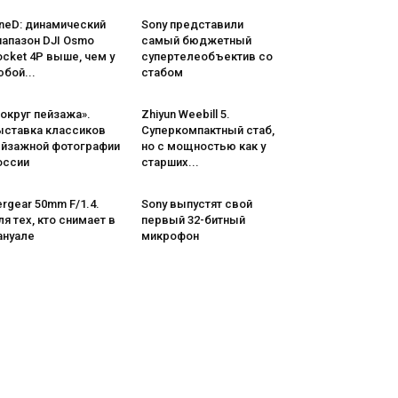
neD: динамический
Sony представили
иапазон DJI Osmo
самый бюджетный
cket 4P выше, чем у
супертелеобъектив со
бой...
стабом
округ пейзажа».
Zhiyun Weebill 5.
ыставка классиков
Cуперкомпактный стаб,
ейзажной фотографии
но с мощностью как у
оссии
старших...
rgear 50mm F/1.4.
Sony выпустят свой
я тех, кто снимает в
первый 32-битный
ануале
микрофон