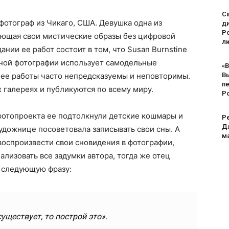
Ci
фотограф из Чикаго, США. Девушка одна из
д
Po
ющая свои мистические образы без цифровой
лю
ании ее работ состоит в том, что Susan Burnstine
ьной фотографии использует самодельные
«В
ее работы часто непредсказуемы и неповторимы.
В
п
галереях и публикуются по всему миру.
Р
фотопроекта ее подтолкнули детские кошмары и
Pe
Дл
удожнице посоветовала записывать свои сны. А
м
воспроизвести свои сновидения в фотографии,
лизовать все задумки автора, тогда же отец
 следующую фразу:
существует, то построй это».