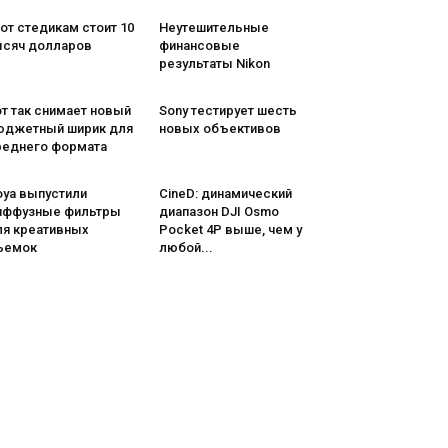
от стедикам стоит 10
Неутешительные
ысяч долларов
финансовые
результаты Nikon
т так снимает новый
Sony тестирует шесть
юджетный ширик для
новых объективов
реднего формата
oya выпустили
CineD: динамический
иффузные фильтры
диапазон DJI Osmo
ля креативных
Pocket 4P выше, чем у
ъемок
любой...