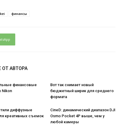
kei
финансы
atsApp
 ОТ АВТОРА
льные финансовые
Вот так снимает новый
 Nikon
бюджетный ширик для среднего
формата
стили диффузные
CineD: динамический диапазон DJI
ля креативных съемок
Osmo Pocket 4P выше, чем у
любой камеры