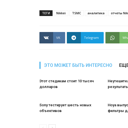
ТЕГИ
Nikkei
TSMC
аналитика
отчеты Nik
VK
Telegram
Wh
ЭТО МОЖЕТ БЫТЬ ИНТЕРЕСНО
ЕЩЕ
Этот стедикам стоит 10 тысяч
Неутешите
долларов
результаты
Sony тестирует шесть новых
Hoya выпу
объективов
фильтры д