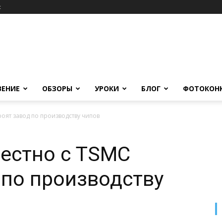
c
ВЕНИЕ
ОБЗОРЫ
УРОКИ
БЛОГ
ФОТОКОН
роят завод по производству чипов
естно с TSMC
 по производству