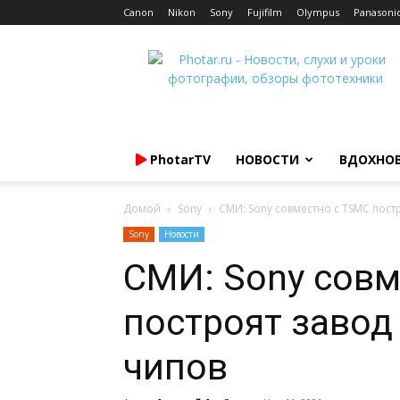
Canon
Nikon
Sony
Fujifilm
Olympus
Panasoni
Photar.ru
PhotarTV
НОВОСТИ
ВДОХНО
Домой
Sony
СМИ: Sony совместно с TSMC пост
Sony
Новости
СМИ: Sony совм
построят завод
чипов