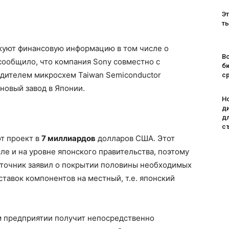
Эт
т
ликуют финансовую информацию в том числе о
Во
сообщило, что компания Sony совместно с
б
дителем микросхем Taiwan Semiconductor
с
новый завод в Японии.
H
д
д
с
т проект в
7 миллиардов
долларов США. Этот
ле и на уровне японского правительства, поэтому
источник заявил о покрытии половины необходимых
тавок компонентов на местный, т.е. японский
м предприятии получит непосредственно