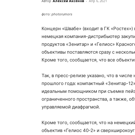
Автор
Алексей Аксёнов
-
Апр 6, 2021
фото: photorumors
Концерн «Швабе» (входит в ГК «Ростех») 
немецкая компания-дистрибьютер закупи
продуктов «Зенитар» и «Гелиос» Красного
объективы поставляются сразу с несколь
Кроме того, сообщается, что все объект
Так, в пресс-релизе указано, что в числ
прошлого года: компактный «Зенитар-12»
идеальным помощником при съемке пейз
ограниченного пространства, а также, об
управляемой диафрагмой.
Кроме того, сообщается, что на немецк
объектив «Гелиос 40-2» и сверхширокоуг