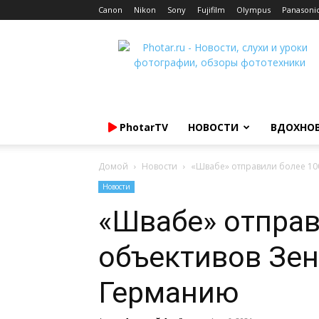
Canon
Nikon
Sony
Fujifilm
Olympus
Panasoni
Photar.ru
PhotarTV
НОВОСТИ
ВДОХНО
Домой
Новости
«Швабе» отправили более 10
Новости
«Швабе» отправ
объективов Зен
Германию