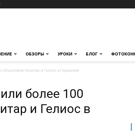
c
ВЕНИЕ
ОБЗОРЫ
УРОКИ
БЛОГ
ФОТОКОН
0 объективов Зенитар и Гелиос в Германию
или более 100
итар и Гелиос в