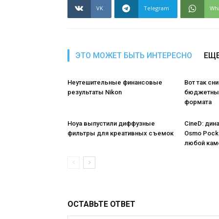
VK
Telegram
Wh
ЭТО МОЖЕТ БЫТЬ ИНТЕРЕСНО
ЕЩЕ
Неутешительные финансовые
Вот так сн
результаты Nikon
бюджетный
формата
Hoya выпустили диффузные
CineD: дин
фильтры для креативных съемок
Osmo Pocke
любой ка
ОСТАВЬТЕ ОТВЕТ