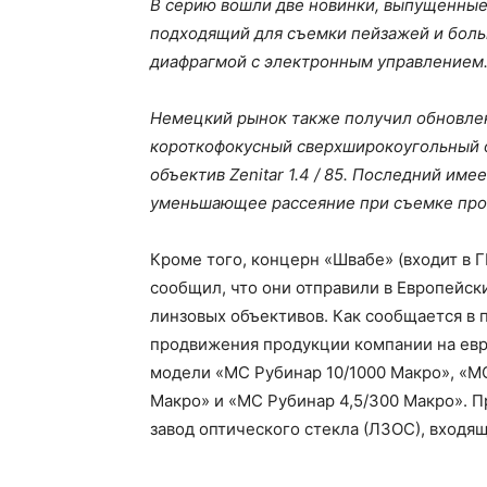
В серию вошли две новинки, выпущенные 
подходящий для съемки пейзажей и больши
диафрагмой с электронным управлением
Немецкий рынок также получил обновлен
короткофокусный сверхширокоугольный об
объектив Zenitar 1.4 / 85. Последний им
уменьшающее рассеяние при съемке прот
Кроме того, концерн «Швабе» (входит в Г
сообщил, что они отправили в Европейс
линзовых объективов. Как сообщается в п
продвижения продукции компании на ев
модели «МС Рубинар 10/1000 Макро», «МС
Макро» и «МС Рубинар 4,5/300 Макро». П
завод оптического стекла (ЛЗОС), входя