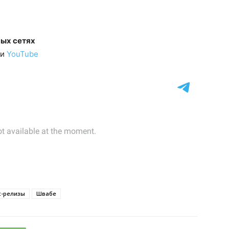
ных сетях
и
YouTube
с-релизы
Швабе