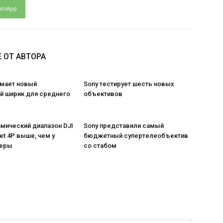
atsApp
 ОТ АВТОРА
имает новый
Sony тестирует шесть новых
 ширик для среднего
объективов
амический диапазон DJI
Sony представили самый
t 4P выше, чем у
бюджетный супертелеобъектив
меры
со стабом