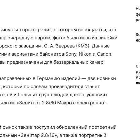
Н
ф
ре
выпустил пресс-релиз, в котором сообщается, что
So
ла очередную партию фотообъективов из линейки
н
рского завода им. С. А. Зверева (КМЗ). Данные
кими вариантами байонетов Sony, Nikon и Canon.
ивы предназначены для беззеркальных камер.
Ci
д
Po
е направленных в Германию изделий — две новинки
лю
, который по словам производителя станет
ажей и больших групп людей даже в условиях
ъектив «Зенитар» 2.8/60 Макро с электронно-
ий рынок также поступил обновленный портретный
ольный «Зенитар 2.8/16», а также портретный