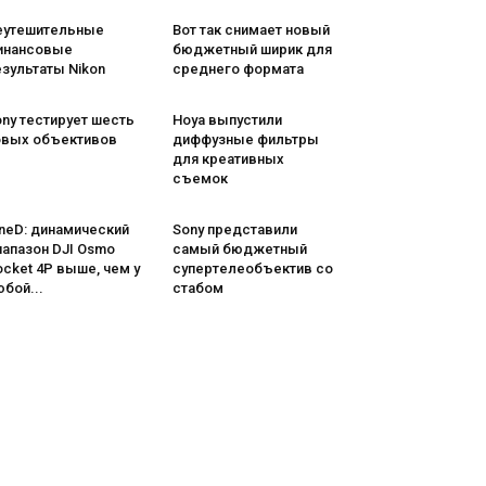
еутешительные
Вот так снимает новый
инансовые
бюджетный ширик для
зультаты Nikon
среднего формата
ny тестирует шесть
Hoya выпустили
овых объективов
диффузные фильтры
для креативных
съемок
neD: динамический
Sony представили
иапазон DJI Osmo
самый бюджетный
cket 4P выше, чем у
супертелеобъектив со
бой...
стабом