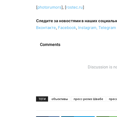
[
photorumors
], [
rostec.ru
]
Следите за новостями в наших социаль
Вконтакте
,
Facebook
,
Instagram,
Telegram
ТЕГИ
объективы
пресс-релиз Швабе
прес