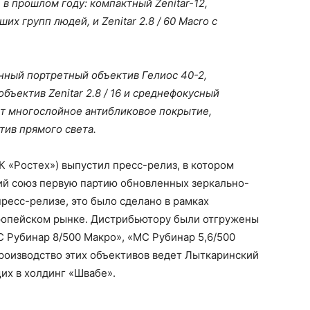
в прошлом году: компактный Zenitar-12,
х групп людей, и Zenitar 2.8 / 60 Macro с
.
ный портретный объектив Гелиос 40-2,
ъектив Zenitar 2.8 / 16 и среднефокусный
еет многослойное антибликовое покрытие,
ив прямого света.
К «Ростех») выпустил пресс-релиз, в котором
кий союз первую партию обновленных зеркально-
ресс-релизе, это было сделано в рамках
ропейском рынке. Дистрибьютору были отгружены
 Рубинар 8/500 Макро», «МС Рубинар 5,6/500
роизводство этих объективов ведет Лыткаринский
щих в холдинг «Швабе».