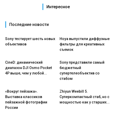
Интересное
Последние новости
Sony тестирует шесть новых
Hoya выпустили диффузные
объективов
фильтры для креативных
съемок
CineD: динамический
Sony представили самый
диапазон DJI Osmo Pocket
бюджетный
4P выше, чем у любой...
супертелеобъектив со
стабом
«Вокруг пейзажа».
Zhiyun Weebill 5.
Выставка классиков
Cуперкомпактный стаб, но с
пейзажной фотографии
мощностью как у старших...
России