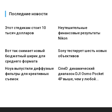
Последние новости
Этот стедикам стоит 10
Неутешительные
тысяч долларов
финансовые результаты
Nikon
Вот так снимает новый
Sony тестирует шесть новых
бюджетный ширик для
объективов
среднего формата
Hoya выпустили диффузные
CineD: динамический
фильтры для креативных
диапазон DJI Osmo Pocket
съемок
4P выше, чем у любой...