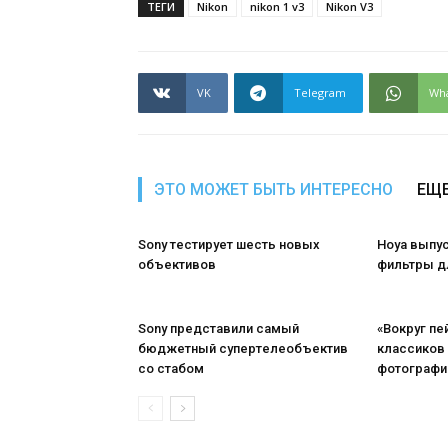
ТЕГИ
Nikon
nikon 1 v3
Nikon V3
VK
Telegram
Wh
ЭТО МОЖЕТ БЫТЬ ИНТЕРЕСНО
ЕЩЕ
Sony тестирует шесть новых
Hoya выпу
объективов
фильтры д
Sony представили самый
«Вокруг пе
бюджетный супертелеобъектив
классиков
со стабом
фотографи