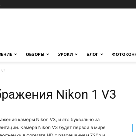
c
ВЕНИЕ
ОБЗОРЫ
УРОКИ
БЛОГ
ФОТОКОН
 V3
ражения Nikon 1 V3
ажения камеры Nikon V3, и это буквально за
ентации. Камера Nikon V3 будет первой в мире
деосъемки в формате HD с разрешением 720p и