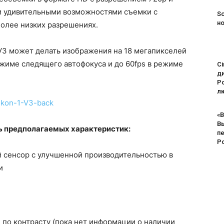
ми удивительными возможностями съемки с
So
н
более низких разрешениях.
V3 может делать изображения на 18 мегапикселей
режиме следящего автофокуса и до 60fps в режиме
Ci
д
Po
лю
«В
В
 предполагаемых характеристик:
п
Р
 сенсор с улучшенной производительностью в
и
и по контрасту (пока нет информации о наличии