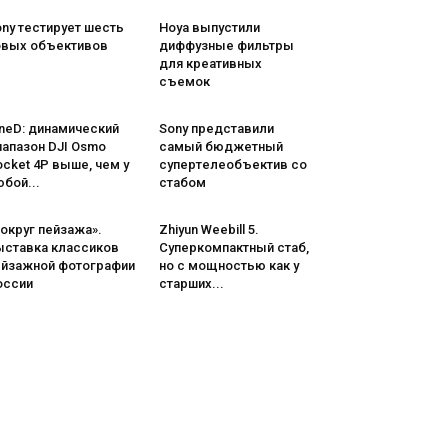
ny тестирует шесть
Hoya выпустили
овых объективов
диффузные фильтры
для креативных
съемок
neD: динамический
Sony представили
иапазон DJI Osmo
самый бюджетный
cket 4P выше, чем у
супертелеобъектив со
бой...
стабом
округ пейзажа».
Zhiyun Weebill 5.
ыставка классиков
Cуперкомпактный стаб,
ейзажной фотографии
но с мощностью как у
оссии
старших...