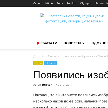
Canon
Nikon
Sony
Fujifilm
Olympus
Panasoni
Photar.ru
PhotarTV
НОВОСТИ
ВДОХНО
Домой
Nikon
Появились изображения Nikon 1
Nikon
Новости
Появились изоб
Автор
photar
-
Мар 13, 2014
Наконец-то в интернете появились изобр
несколько часов до ее официальной през
камерой, которая будет иметь режим ви