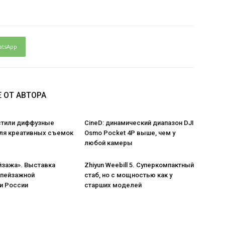
atsApp
 ОТ АВТОРА
стили диффузные
CineD: динамический диапазон DJI
ля креативных съемок
Osmo Pocket 4P выше, чем у
любой камеры
йзажа». Выставка
Zhiyun Weebill 5. Cуперкомпактный
 пейзажной
стаб, но с мощностью как у
и России
старших моделей