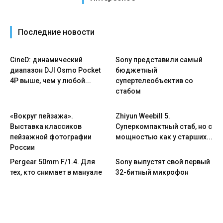
Последние новости
CineD: динамический
Sony представили самый
диапазон DJI Osmo Pocket
бюджетный
4P выше, чем у любой...
супертелеобъектив со
стабом
«Вокруг пейзажа».
Zhiyun Weebill 5.
Выставка классиков
Cуперкомпактный стаб, но с
пейзажной фотографии
мощностью как у старших...
России
Pergear 50mm F/1.4. Для
Sony выпустят свой первый
тех, кто снимает в мануале
32-битный микрофон