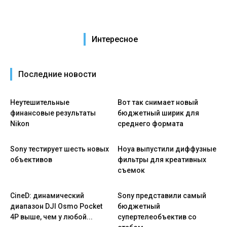
Интересное
Последние новости
Неутешительные
Вот так снимает новый
финансовые результаты
бюджетный ширик для
Nikon
среднего формата
Sony тестирует шесть новых
Hoya выпустили диффузные
объективов
фильтры для креативных
съемок
CineD: динамический
Sony представили самый
диапазон DJI Osmo Pocket
бюджетный
4P выше, чем у любой...
супертелеобъектив со