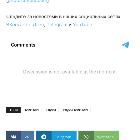
[
photorumors.com
]
Сле­ди­те за но­во­стя­ми в на­ших со­ци­аль­ных се­тях:
ВКонтакте
,
Дзен
,
Telegram
и
YouTube
ТЕГИ
AstrHori
Слухи
слухи AstrHori
VK
Telegram
WhatsApp