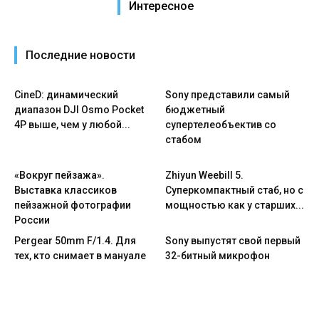
Интересное
Последние новости
CineD: динамический
Sony представили самый
диапазон DJI Osmo Pocket
бюджетный
4P выше, чем у любой...
супертелеобъектив со
стабом
«Вокруг пейзажа».
Zhiyun Weebill 5.
Выставка классиков
Cуперкомпактный стаб, но с
пейзажной фотографии
мощностью как у старших...
России
Pergear 50mm F/1.4. Для
Sony выпустят свой первый
тех, кто снимает в мануале
32-битный микрофон