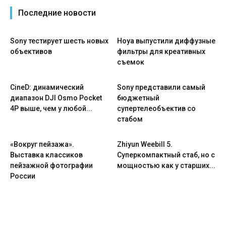
Последние новости
Sony тестирует шесть новых
Hoya выпустили диффузные
объективов
фильтры для креативных
съемок
CineD: динамический
Sony представили самый
диапазон DJI Osmo Pocket
бюджетный
4P выше, чем у любой...
супертелеобъектив со
стабом
«Вокруг пейзажа».
Zhiyun Weebill 5.
Выставка классиков
Cуперкомпактный стаб, но с
пейзажной фотографии
мощностью как у старших...
России