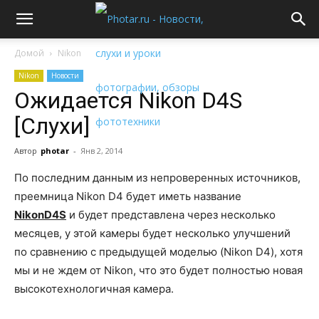
Домой
Nikon
Nikon
Новости
Ожидается Nikon D4S
[Слухи]
Автор
photar
-
Янв 2, 2014
По последним данным из непроверенных источников,
преемница Nikon D4 будет иметь название
Nikon
D
4
S
и будет представлена через несколько
месяцев, у этой камеры будет несколько улучшений
по сравнению с предыдущей моделью (Nikon D4), хотя
мы и не ждем от Nikon, что это будет полностью новая
высокотехнологичная камера.