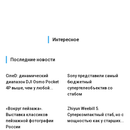
Интересное
Последние новости
CineD: динамический
Sony представили самый
диапазон DJI Osmo Pocket
бюджетный
4P выше, чем у любой...
супертелеобъектив со
стабом
«Вокруг пейзажа».
Zhiyun Weebill 5.
Выставка классиков
Cуперкомпактный стаб, но с
пейзажной фотографии
мощностью как у старших...
России