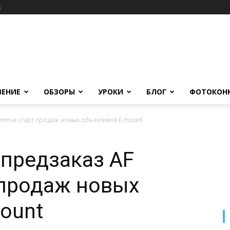
c
ВЕНИЕ
ОБЗОРЫ
УРОКИ
БЛОГ
ФОТОКОН
5mm и старт продаж новых объективов E-mount
 предзаказ AF
 продаж новых
ount