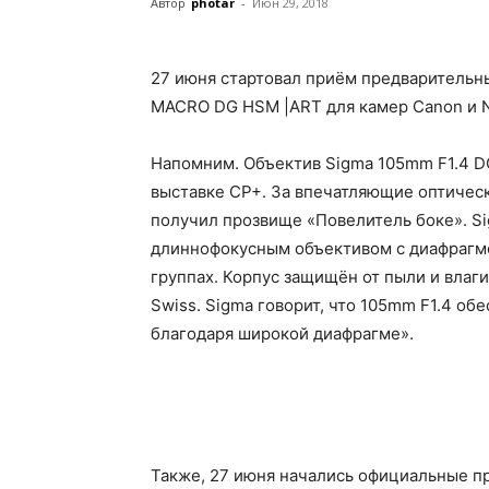
Автор
photar
-
Июн 29, 2018
27 июня стартовал приём предварительны
MACRO DG HSM |ART для камер Canon и N
Напомним. Объектив Sigma 105mm F1.4 DG
выставке CP+. За впечатляющие оптичес
получил прозвище «Повелитель боке». S
длиннофокусным объективом с диафрагмой 
группах. Корпус защищён от пыли и влаги
Swiss. Sigma говорит, что 105mm F1.4 о
благодаря широкой диафрагме».
Также, 27 июня начались официальные пр