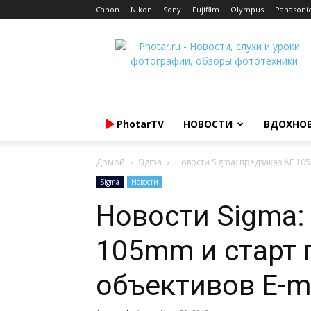
Canon
Nikon
Sony
Fujifilm
Olympus
Panasoni
Photar.ru
PhotarTV
НОВОСТИ
ВДОХНО
Домой
Sigma
Новости Sigma: предзаказ AF 10
Sigma
Новости
Новости Sigma:
105mm и старт
объективов E-m