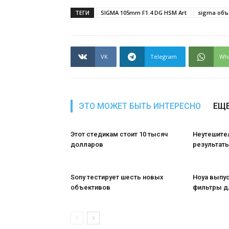
ТЕГИ
SIGMA 105mm F1.4 DG HSM Art
sigma объ
VK
Telegram
Wh
ЭТО МОЖЕТ БЫТЬ ИНТЕРЕСНО
ЕЩЕ
Этот стедикам стоит 10 тысяч
Неутешите
долларов
результаты
Sony тестирует шесть новых
Hoya выпу
объективов
фильтры д