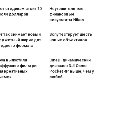
от стедикам стоит 10
Неутешительные
ысяч долларов
финансовые
результаты Nikon
т так снимает новый
Sony тестирует шесть
юджетный ширик для
новых объективов
реднего формата
oya выпустили
CineD: динамический
иффузные фильтры
диапазон DJI Osmo
ля креативных
Pocket 4P выше, чем у
ъемок
любой...