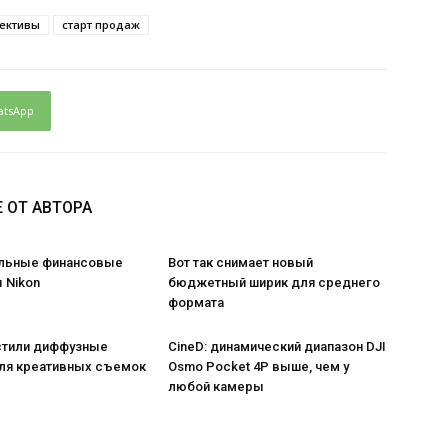
ективы
старт продаж
atsApp
 ОТ АВТОРА
льные финансовые
Вот так снимает новый
 Nikon
бюджетный ширик для среднего
формата
стили диффузные
CineD: динамический диапазон DJI
ля креативных съемок
Osmo Pocket 4P выше, чем у
любой камеры