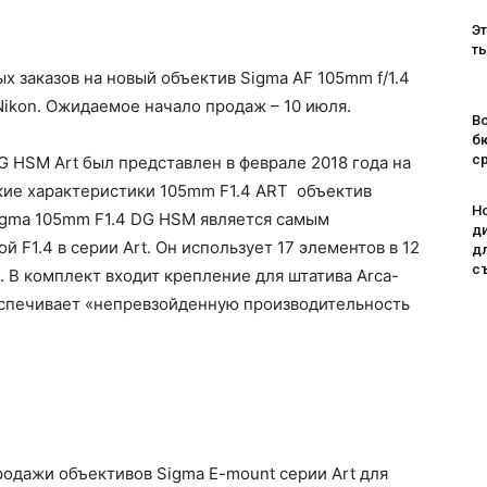
Эт
т
х заказов на новый объектив Sigma AF 105mm f/1.4
ikon. Ожидаемое начало продаж – 10 июля.
Во
б
с
 HSM Art был представлен в феврале 2018 года на
кие характеристики 105mm F1.4 ART объектив
H
igma 105mm F1.4 DG HSM является самым
д
F1.4 в серии Art. Он использует 17 элементов в 12
д
с
. В комплект входит крепление для штатива Arca-
беспечивает «непревзойденную производительность
одажи объективов Sigma E-mount серии Art для