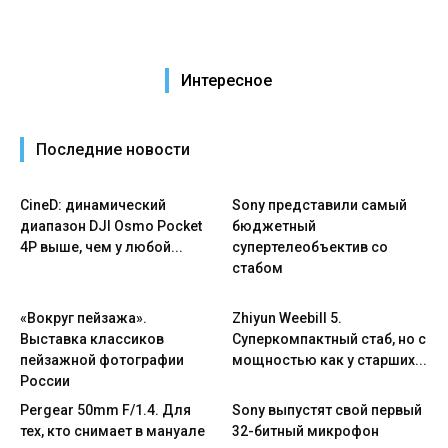
Интересное
Последние новости
CineD: динамический
Sony представили самый
диапазон DJI Osmo Pocket
бюджетный
4P выше, чем у любой...
супертелеобъектив со
стабом
«Вокруг пейзажа».
Zhiyun Weebill 5.
Выставка классиков
Cуперкомпактный стаб, но с
пейзажной фотографии
мощностью как у старших...
России
Pergear 50mm F/1.4. Для
Sony выпустят свой первый
тех, кто снимает в мануале
32-битный микрофон