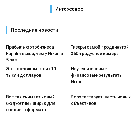
Интересное
Последние новости
Прибыль фотобизнеса
Тизеры самой продвинутой
Fujifilm выше, чем у Nikon в
360-градусной камеры
5 раз
Этот стедикам стоит 10
Неутешительные
тысяч долларов
финансовые результаты
Nikon
Вот так снимает новый
Sony тестирует шесть новых
бюджетный ширик для
объективов
среднего формата