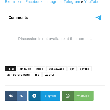
Вконтакте
,
Facebook
,
Instagram,
Telegram
и
YouTube
ТЕГИ
art nude
nude
Sui Sawada
арт
арт ню
арт фотография
ню
Цветы
VK
Telegram
WhatsApp