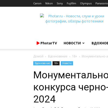
Canon
Nikon
Sony
Fujifilm
Olympus
Panasoni
Photar.ru
PhotarTV
НОВОСТИ
ВДОХНО
Домой
Вдохновение
18+
Монументально-а
Вдохновение
18+
Новости
Монументально
конкурса черно
2024