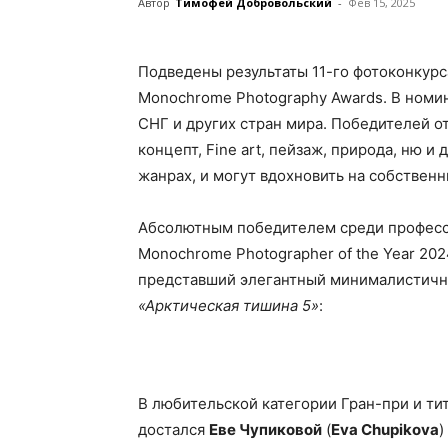
Автор
Тимофей Добровольский
-
Фев 15, 2025
Подведены результаты 11-го фотоконкур
Monochrome Photography Awards. В номин
СНГ и других стран мира. Победителей от
концепт, Fine art, пейзаж, природа, ню 
жанрах, и могут вдохновить на собственн
Абсолютным победителем среди професси
Monochrome Photographer of the Year 20
представший элегантный минималистичны
«Арктическая тишина 5»
:
В любительской категории Гран-при и тит
достался
Еве Чупиковой
(
Eva Chupikova
)