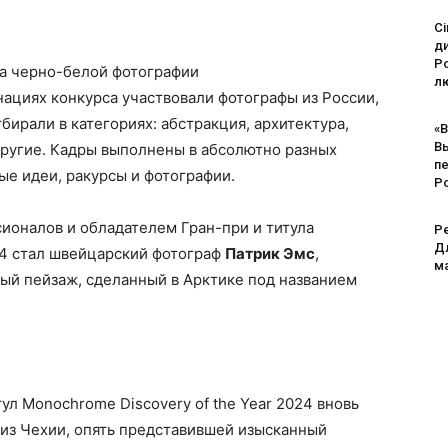
Ci
д
Po
са черно-белой фотографии
лю
ациях конкурса участвовали фотографы из России,
бирали в категориях: абстракция, архитектура,
«В
В
и другие. Кадры выполнены в абсолютно разных
п
ые идеи, ракурсы и фотографии.
Р
оналов и обладателем Гран-при и титула
Pe
Дл
24 стал швейцарский фотограф
Патрик Эмс
,
м
й пейзаж, сделанный в Арктике под названием
ул Monochrome Discovery of the Year 2024 вновь
 из Чехии, опять представившей изысканный