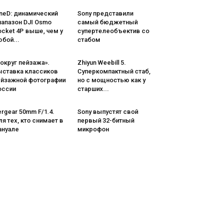
neD: динамический
Sony представили
иапазон DJI Osmo
самый бюджетный
cket 4P выше, чем у
супертелеобъектив со
бой...
стабом
округ пейзажа».
Zhiyun Weebill 5.
ыставка классиков
Cуперкомпактный стаб,
ейзажной фотографии
но с мощностью как у
оссии
старших...
rgear 50mm F/1.4.
Sony выпустят свой
я тех, кто снимает в
первый 32-битный
ануале
микрофон