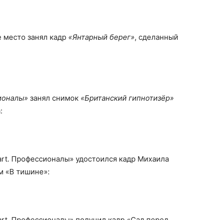
е место занял кадр
«Янтарный берег»
, сделанный
сионалы»
занял снимок
«Британский гипнотизёр»
:
art. Профессионалы» удостоился кадр Михаила
м «В тишине»:
art. Профессионалы» получил кадр «Сад перед