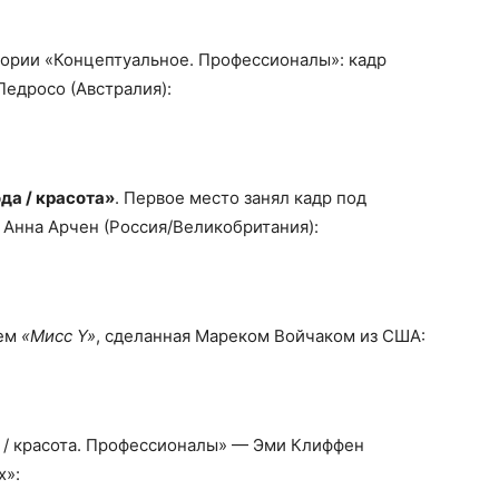
гории «Концептуальное. Профессионалы»: кадр
едросо (Австралия):
да / красота»
. Первое место занял кадр под
 Анна Арчен (Россия/Великобритания):
ием
«Мисс Y»
, сделанная Мареком Войчаком из США:
 / красота. Профессионалы» — Эми Клиффен
х»: