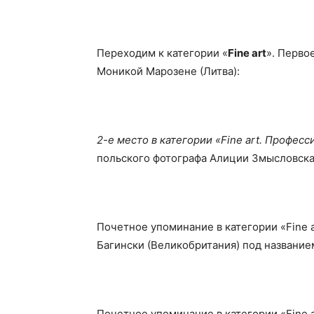
Переходим к категории «
Fine art
». Перво
Моникой Марозене (Литва):
2-е место в категории «Fine art. Профес
польского фотографа Алиции Змысловска
Почетное упоминание в категории «Fine 
Багински (Великобритания) под название
Почетное упоминание в категории «Fine 