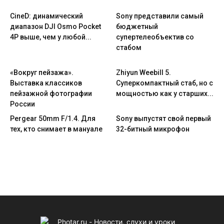
CineD: динамический
Sony представили самый
диапазон DJI Osmo Pocket
бюджетный
4P выше, чем у любой...
супертелеобъектив со
стабом
«Вокруг пейзажа».
Zhiyun Weebill 5.
Выставка классиков
Cуперкомпактный стаб, но с
пейзажной фотографии
мощностью как у старших...
России
Pergear 50mm F/1.4. Для
Sony выпустят свой первый
тех, кто снимает в мануале
32-битный микрофон