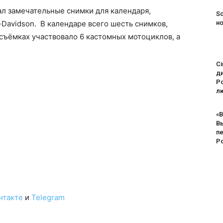
ал замечательные снимки для календаря,
So
Davidson. В календаре всего шесть снимков,
н
 съёмках участвовало 6 кастомных мотоциклов, а
Ci
д
Po
лю
«В
В
п
Р
нтакте
и
Telegram