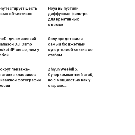
ny тестирует шесть
Hoya выпустили
овых объективов
диффузные фильтры
для креативных
съемок
neD: динамический
Sony представили
иапазон DJI Osmo
самый бюджетный
cket 4P выше, чем у
супертелеобъектив со
бой...
стабом
округ пейзажа».
Zhiyun Weebill 5.
ыставка классиков
Cуперкомпактный стаб,
ейзажной фотографии
но с мощностью как у
оссии
старших...