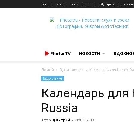
Canon
Nikon
Sony
Fujifilm
Olympus
Panasoni
Photar.ru
PhotarTV
НОВОСТИ
ВДОХНО
Домой
Вдохновение
Календарь для Harley-Da
Вдохновение
Календарь для H
Russia
Автор
Дмитрий
-
Июн 1, 2019