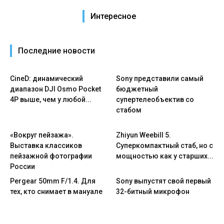
Интересное
Последние новости
CineD: динамический
Sony представили самый
диапазон DJI Osmo Pocket
бюджетный
4P выше, чем у любой...
супертелеобъектив со
стабом
«Вокруг пейзажа».
Zhiyun Weebill 5.
Выставка классиков
Cуперкомпактный стаб, но с
пейзажной фотографии
мощностью как у старших...
России
Pergear 50mm F/1.4. Для
Sony выпустят свой первый
тех, кто снимает в мануале
32-битный микрофон