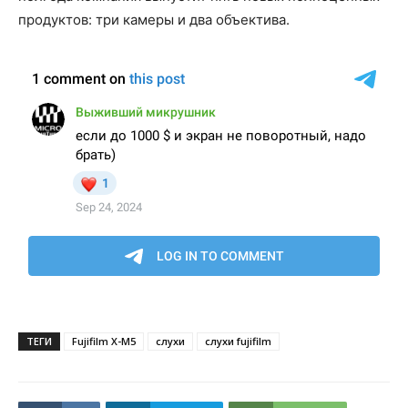
продуктов: три камеры и два объектива.
ТЕГИ
Fujifilm X-M5
слухи
слухи fujifilm