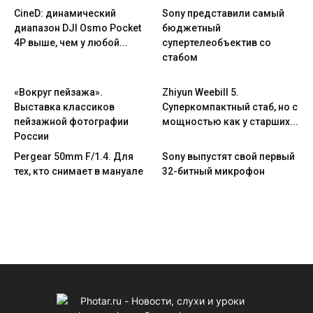
CineD: динамический
Sony представили самый
диапазон DJI Osmo Pocket
бюджетный
4P выше, чем у любой...
супертелеобъектив со
стабом
«Вокруг пейзажа».
Zhiyun Weebill 5.
Выставка классиков
Cуперкомпактный стаб, но с
пейзажной фотографии
мощностью как у старших...
России
Pergear 50mm F/1.4. Для
Sony выпустят свой первый
тех, кто снимает в мануале
32-битный микрофон