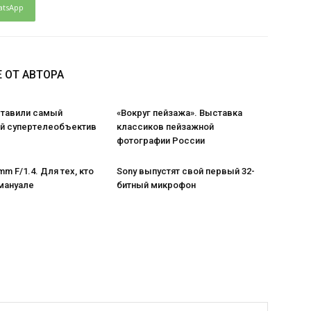
atsApp
 ОТ АВТОРА
ставили самый
«Вокруг пейзажа». Выставка
 супертелеобъектив
классиков пейзажной
фотографии России
m F/1.4. Для тех, кто
Sony выпустят свой первый 32-
мануале
битный микрофон