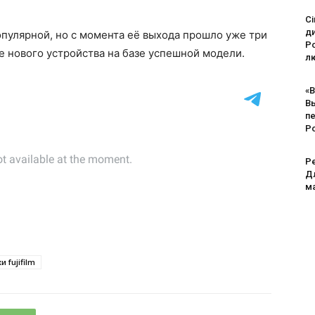
Ci
д
популярной, но с момента её выхода прошло уже три
Po
е нового устройства на базе успешной модели.
лю
«В
В
п
Р
Pe
Дл
м
и fujifilm