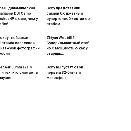
neD: динамический
Sony представили
иапазон DJI Osmo
самый бюджетный
cket 4P выше, чем у
супертелеобъектив со
бой...
стабом
округ пейзажа».
Zhiyun Weebill 5.
ыставка классиков
Cуперкомпактный стаб,
ейзажной фотографии
но с мощностью как у
оссии
старших...
rgear 50mm F/1.4.
Sony выпустят свой
я тех, кто снимает в
первый 32-битный
ануале
микрофон