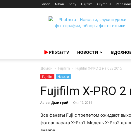
Canon
Nikon
Sony
Fujifilm
Olympus
Panasoni
Photar.ru
PhotarTV
НОВОСТИ
ВДОХНО
Домой
Fujifilm
Fujifilm X-PRO 2 на CES 2015
Fujifilm
Новости
Fujifilm X-PRO 2
Автор
Дмитрий
-
Окт 17, 2014
Все фанаты Fuji с трепетом ожидают вы
фотоаппарата X-Pro1. Модель X-Pro2 дол
январе.