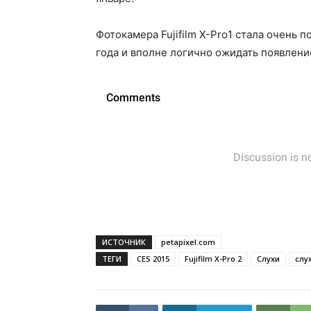
Фотокамера Fujifilm X-Pro1 стала очень 
года и вполне логично ожидать появлени
ИСТОЧНИК
petapixel.com
ТЕГИ
CES 2015
Fujifilm X-Pro 2
Слухи
слух