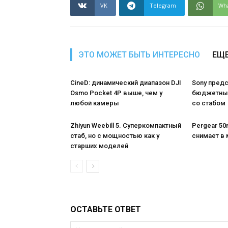
VK
Telegram
Wh
ЭТО МОЖЕТ БЫТЬ ИНТЕРЕСНО
ЕЩЕ
CineD: динамический диапазон DJI
Sony пред
Osmo Pocket 4P выше, чем у
бюджетный
любой камеры
со стабом
Zhiyun Weebill 5. Cуперкомпактный
Pergear 50m
стаб, но с мощностью как у
снимает в 
старших моделей
ОСТАВЬТЕ ОТВЕТ