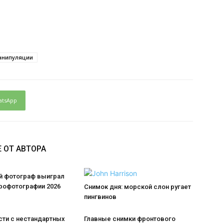
анипуляции
atsApp
 ОТ АВТОРА
й фотограф выиграл
эрофотографии 2026
Снимок дня: морской слон ругает
пингвинов
сти с нестандартных
Главные снимки фронтового