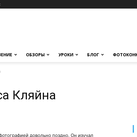
c
ВЕНИЕ
ОБЗОРЫ
УРОКИ
БЛОГ
ФОТОКОН
а
а Кляйна
 фотографией довольно поздно. Он изучал