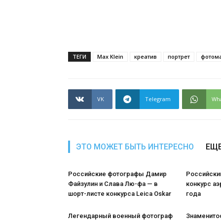
ТЕГИ
Max Klein
креатив
портрет
фотом
VK
Telegram
Wh
ЭТО МОЖЕТ БЫТЬ ИНТЕРЕСНО
ЕЩЕ
Российские фотографы Дамир
Российски
Файзулин и Слава Лю-фа — в
конкурс а
шорт-листе конкурса Leica Oskar
года
Легендарный военный фотограф
Знаменито