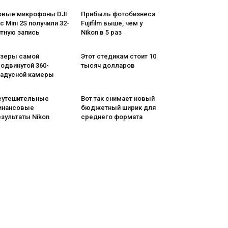
овые микрофоны DJI
Прибыль фотобизнеса
c Mini 2S получили 32-
Fujifilm выше, чем у
итную запись
Nikon в 5 раз
изеры самой
Этот стедикам стоит 10
одвинутой 360-
тысяч долларов
радусной камеры
еутешительные
Вот так снимает новый
инансовые
бюджетный ширик для
зультаты Nikon
среднего формата