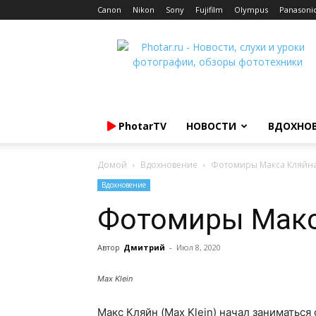
Canon
Nikon
Sony
Fujifilm
Olympus
Panasoni
Photar.ru
PhotarTV
НОВОСТИ
ВДОХНО
Домой
Вдохновение
Фотомиры Макса Кляйн
Вдохновение
Фотомиры Макс
Автор
Дмитрий
-
Июл 8, 2020
Max Klein
Макс Кляйн (Max Klein) начал заниматься