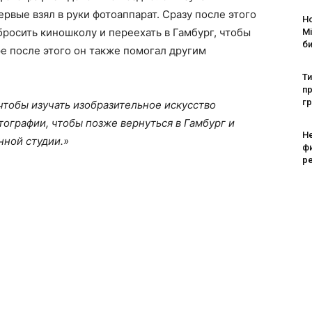
ервые взял в руки фотоаппарат. Сразу после этого
Н
бросить киношколу и переехать в Гамбург, чтобы
Mi
б
ре после этого он также помогал другим
Т
пр
г
чтобы изучать изобразительное искусство
ографии, чтобы позже вернуться в Гамбург и
Н
нной студии.»
ф
ре