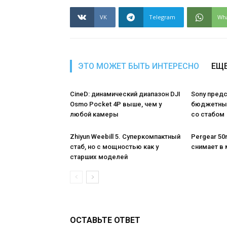
VK
Telegram
Wh
ЭТО МОЖЕТ БЫТЬ ИНТЕРЕСНО
ЕЩЕ
CineD: динамический диапазон DJI
Sony пред
Osmo Pocket 4P выше, чем у
бюджетный
любой камеры
со стабом
Zhiyun Weebill 5. Cуперкомпактный
Pergear 50m
стаб, но с мощностью как у
снимает в 
старших моделей
ОСТАВЬТЕ ОТВЕТ