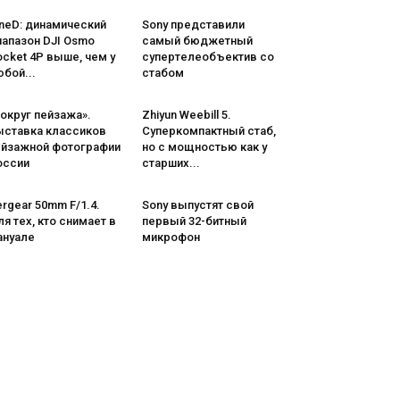
neD: динамический
Sony представили
иапазон DJI Osmo
самый бюджетный
cket 4P выше, чем у
супертелеобъектив со
бой...
стабом
округ пейзажа».
Zhiyun Weebill 5.
ыставка классиков
Cуперкомпактный стаб,
ейзажной фотографии
но с мощностью как у
оссии
старших...
rgear 50mm F/1.4.
Sony выпустят свой
я тех, кто снимает в
первый 32-битный
ануале
микрофон