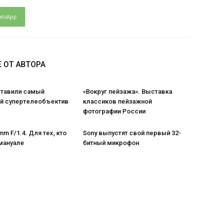
atsApp
 ОТ АВТОРА
ставили самый
«Вокруг пейзажа». Выставка
 супертелеобъектив
классиков пейзажной
фотографии России
m F/1.4. Для тех, кто
Sony выпустят свой первый 32-
мануале
битный микрофон