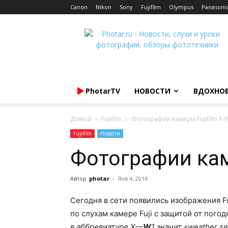
Canon
Nikon
Sony
Fujifilm
Olympus
Panasoni
Photar.ru
PhotarTV
НОВОСТИ
ВДОХНО
Домой
Fujifilm
Фотографии камеры Fujifilm X-
Fujifilm
Новости
Фотографии кам
Автор
photar
-
Янв 4, 2014
Сегодня в сети появились изображения F
по слухам камере Fuji с защитой от пого
в аббревиатуре
X
—
W
1 значит «
weather
se