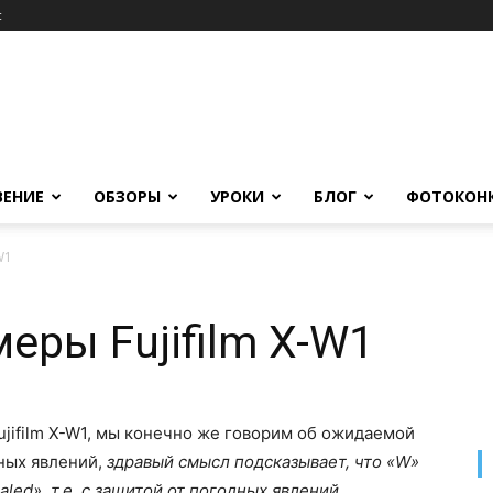
c
ВЕНИЕ
ОБЗОРЫ
УРОКИ
БЛОГ
ФОТОКОН
W1
еры Fujifilm X-W1
ujifilm X-W1, мы конечно же говорим об ожидаемой
дных явлений,
здравый смысл подсказывает, что «W»
aled
», т.е. с защитой от погодных явлений.