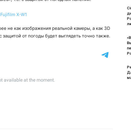
Ci
д
Po
лю
рее не как изображения реальной камеры, а как 3D
с защитой от погоды будет выглядеть точно также.
«В
В
п
Р
Pe
Дл
м