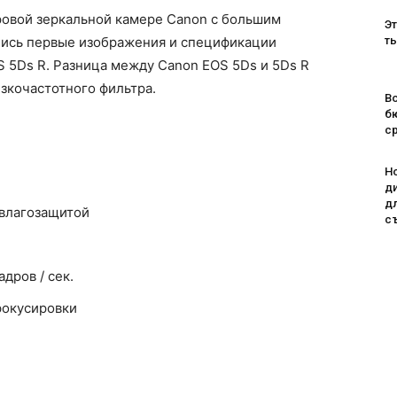
ровой зеркальной камере Canon с большим
Эт
лись первые изображения и спецификации
т
 5Ds R. Разница между Canon EOS 5Ds и 5Ds R
изкочастотного фильтра.
Во
б
с
H
д
д
 влагозащитой
с
дров / сек.
фокусировки