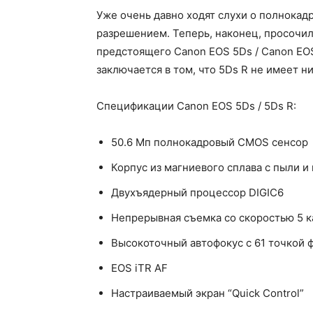
Уже очень давно ходят слухи о полнокад
разрешением. Теперь, наконец, просочи
предстоящего Canon EOS 5Ds / Canon EOS
заключается в том, что 5Ds R не имеет н
Спецификации Canon EOS 5Ds / 5Ds R:
50.6 Мп полнокадровый CMOS сенсор
Корпус из магниевого сплава с пыли и
Двухъядерный процессор DIGIC6
Непрерывная съемка со скоростью 5 ка
Высокоточный автофокус с 61 точкой 
EOS iTR AF
Настраиваемый экран “Quick Control”