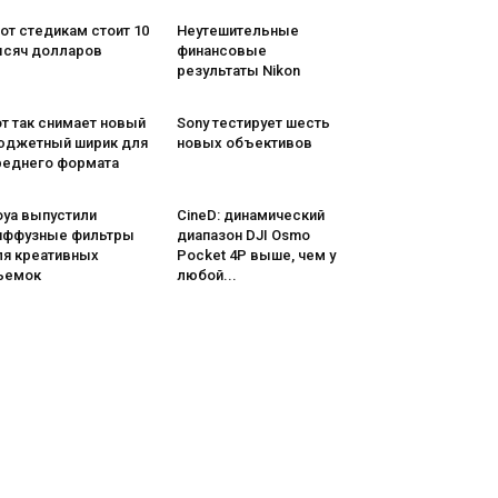
от стедикам стоит 10
Неутешительные
ысяч долларов
финансовые
результаты Nikon
т так снимает новый
Sony тестирует шесть
юджетный ширик для
новых объективов
реднего формата
oya выпустили
CineD: динамический
иффузные фильтры
диапазон DJI Osmo
ля креативных
Pocket 4P выше, чем у
ъемок
любой...