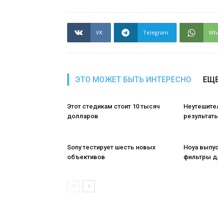
VK
Telegram
Wh
ЭТО МОЖЕТ БЫТЬ ИНТЕРЕСНО
ЕЩЕ
Этот стедикам стоит 10 тысяч
Неутешите
долларов
результаты
Sony тестирует шесть новых
Hoya выпу
объективов
фильтры д