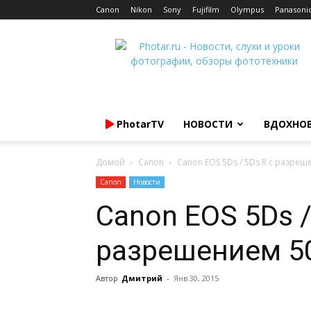
Canon
Nikon
Sony
Fujifilm
Olympus
Panasoni
Photar.ru
PhotarTV
НОВОСТИ
ВДОХНО
Домой
Canon
Canon EOS 5Ds / 5Ds R с разре
Canon
Новости
Canon EOS 5Ds /
разрешением 5
Автор
Дмитрий
-
Янв 30, 2015