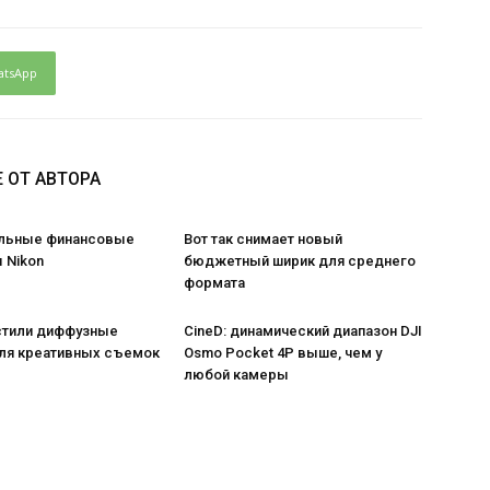
atsApp
 ОТ АВТОРА
льные финансовые
Вот так снимает новый
 Nikon
бюджетный ширик для среднего
формата
стили диффузные
CineD: динамический диапазон DJI
ля креативных съемок
Osmo Pocket 4P выше, чем у
любой камеры