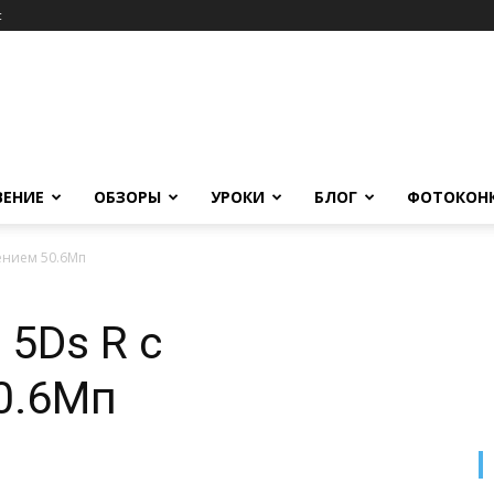
c
ВЕНИЕ
ОБЗОРЫ
УРОКИ
БЛОГ
ФОТОКОН
шением 50.6Мп
 5Ds R с
0.6Мп