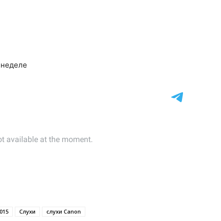
 неделе
015
Слухи
слухи Canon