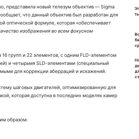
но, представила новый телезум объектив — Sigma
Эт
ообщает, что данный объектив был разработан для
т
ой оптической формуле, которая «
обеспечивает
качество изображения во всем фокусном
Во
б
с
з 16 групп и 22 элементов, с одним FLD-элементом
H
ией) и четырьмя SLD-элементами (специальный
д
емыми для коррекции аберраций и искажений.
д
с
тему шаговых двигателей, оптимизированную для
кой, которая доступна в последних моделях камер
им образом: