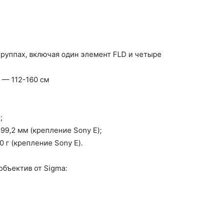
группах, включая один элемент FLD и четыре
 — 112-160 см
;
199,2 мм (крепление Sony E);
40 г (крепление Sony E).
бъектив от Sigma: