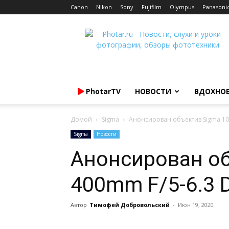
Canon
Nikon
Sony
Fujifilm
Olympus
Panasoni
Photar.ru
PhotarTV
НОВОСТИ
ВДОХНО
Домой
Sigma
Анонсирован объектив Sigma 10
Sigma
Новости
Анонсирован об
400mm F/5-6.3 
Автор
Тимофей Добровольский
-
Июн 19, 2020