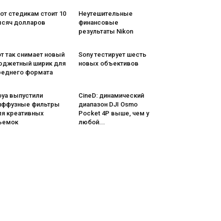
от стедикам стоит 10
Неутешительные
ысяч долларов
финансовые
результаты Nikon
т так снимает новый
Sony тестирует шесть
юджетный ширик для
новых объективов
реднего формата
oya выпустили
CineD: динамический
иффузные фильтры
диапазон DJI Osmo
ля креативных
Pocket 4P выше, чем у
ъемок
любой...