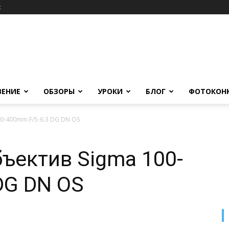
c
ВЕНИЕ
ОБЗОРЫ
УРОКИ
БЛОГ
ФОТОКОН
0-400mm F/5-6.3 DG DN OS
ъектив Sigma 100-
DG DN OS