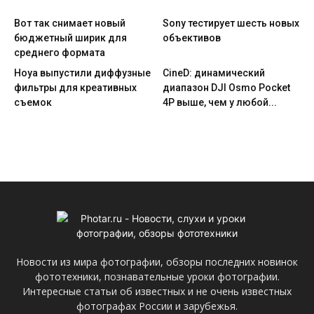
Вот так снимает новый
Sony тестирует шесть новых
бюджетный ширик для
объективов
среднего формата
Hoya выпустили диффузные
CineD: динамический
фильтры для креативных
диапазон DJI Osmo Pocket
съемок
4P выше, чем у любой...
Новости из мира фотографии, обзоры последних новинок
фототехники, познавательные уроки фотографии.
Интересные статьи об известных и не очень известных
фотографах России и зарубежья.