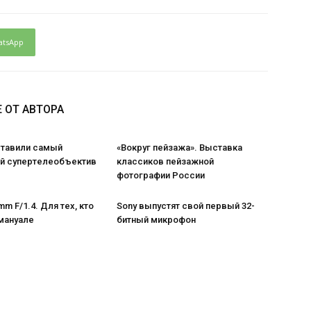
atsApp
 ОТ АВТОРА
ставили самый
«Вокруг пейзажа». Выставка
 супертелеобъектив
классиков пейзажной
фотографии России
m F/1.4. Для тех, кто
Sony выпустят свой первый 32-
мануале
битный микрофон