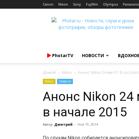
Canon
Nikon
Sony
Fujifilm
Olympus
Panasoni
Photar.ru
PhotarTV
НОВОСТИ
ВДОХНО
Домой
Nikon
Анонс Nikon 24 мм F/1.8 состоит
Nikon
Новости
Анонс Nikon 24 
в начале 2015
Автор
Дмитрий
-
Ноя 19, 2014
По слухам Nikon собирается анонсирова