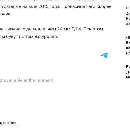
стояться в начале 2015 года. Произойдёт это скорее
Ci
понии.
д
Po
лю
дет намного дешевле, чем 24 мм F/1.4. При этом
ы будут на том же уровне.
«В
В
п
Р
Pe
Дл
м
лухи Nikon