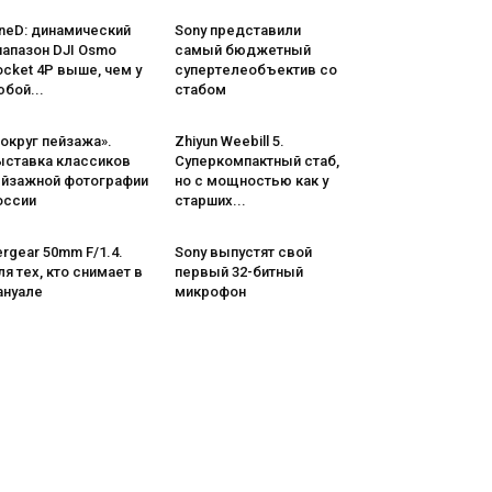
neD: динамический
Sony представили
иапазон DJI Osmo
самый бюджетный
cket 4P выше, чем у
супертелеобъектив со
бой...
стабом
округ пейзажа».
Zhiyun Weebill 5.
ыставка классиков
Cуперкомпактный стаб,
ейзажной фотографии
но с мощностью как у
оссии
старших...
rgear 50mm F/1.4.
Sony выпустят свой
я тех, кто снимает в
первый 32-битный
ануале
микрофон