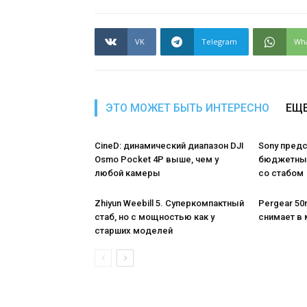
VK
Telegram
Wh
ЭТО МОЖЕТ БЫТЬ ИНТЕРЕСНО
ЕЩЕ
CineD: динамический диапазон DJI
Sony пред
Osmo Pocket 4P выше, чем у
бюджетный
любой камеры
со стабом
Zhiyun Weebill 5. Cуперкомпактный
Pergear 50m
стаб, но с мощностью как у
снимает в 
старших моделей