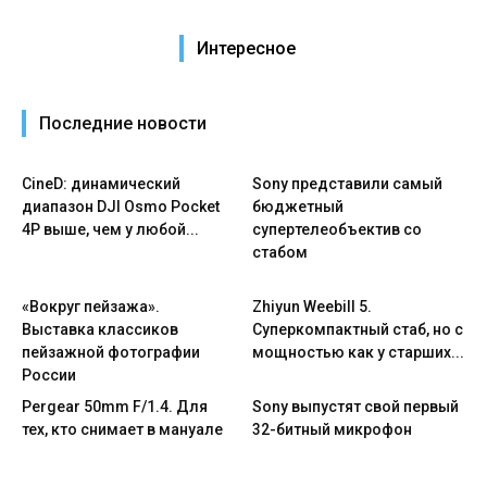
Интересное
Последние новости
CineD: динамический
Sony представили самый
диапазон DJI Osmo Pocket
бюджетный
4P выше, чем у любой...
супертелеобъектив со
стабом
«Вокруг пейзажа».
Zhiyun Weebill 5.
Выставка классиков
Cуперкомпактный стаб, но с
пейзажной фотографии
мощностью как у старших...
России
Pergear 50mm F/1.4. Для
Sony выпустят свой первый
тех, кто снимает в мануале
32-битный микрофон