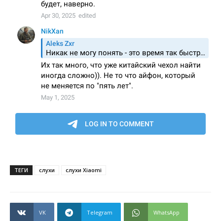
ТЕГИ
слухи
слухи Xiaomi
VK
Telegram
WhatsApp