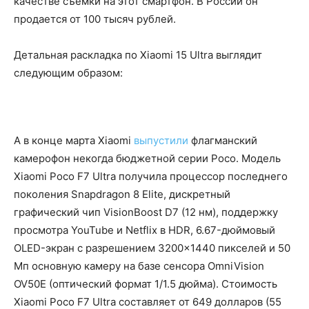
качестве съемки на этот смартфон. В России он
продается от 100 тысяч рублей.
Детальная раскладка по Xiaomi 15 Ultra выглядит
следующим образом:
А в конце марта Xiaomi
выпустили
флагманский
камерофон некогда бюджетной серии Poco. Модель
Xiaomi Poco F7 Ultra получила процессор последнего
поколения Snapdragon 8 Elite, дискретный
графический чип VisionBoost D7 (12 нм), поддержку
просмотра YouTube и Netflix в HDR, 6.67-дюймовый
OLED-экран с разрешением 3200×1440 пикселей и 50
Мп основную камеру на базе сенсора OmniVision
OV50E (оптический формат 1/1.5 дюйма). Стоимость
Xiaomi Poco F7 Ultra составляет от 649 долларов (55