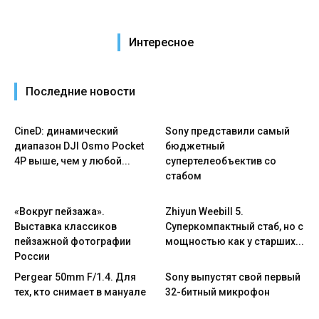
Интересное
Последние новости
CineD: динамический
Sony представили самый
диапазон DJI Osmo Pocket
бюджетный
4P выше, чем у любой...
супертелеобъектив со
стабом
«Вокруг пейзажа».
Zhiyun Weebill 5.
Выставка классиков
Cуперкомпактный стаб, но с
пейзажной фотографии
мощностью как у старших...
России
Pergear 50mm F/1.4. Для
Sony выпустят свой первый
тех, кто снимает в мануале
32-битный микрофон