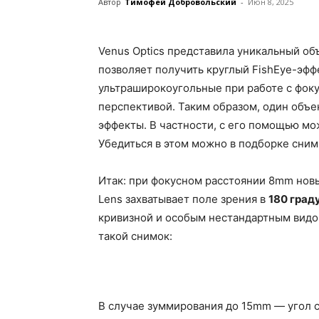
Автор
Тимофей Добровольский
-
Июн 8, 2025
Venus Optics представила уникальный об
позволяет получить круглый FishEye-эфф
ультраширокоугольные при работе с фок
перспективой. Таким образом, один объе
эффекты. В частности, с его помощью м
Убедиться в этом можно в подборке сним
Итак: при фокусном расстоянии 8mm новы
Lens захватывает поле зрения в
180 град
кривизной и особым нестандартным видо
такой снимок:
В случае зуммирования до 15mm — угол 