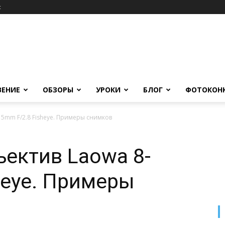
c
ВЕНИЕ
ОБЗОРЫ
УРОКИ
БЛОГ
ФОТОКОН
5mm F/2.8 Fisheye. Примеры снимков
ектив Laowa 8-
heye. Примеры