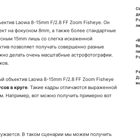
Ci
д
Po
ъектив Laowa 8-15mm F/2.8 FF Zoom Fisheye. Он
лю
ект на фокусном 8mm, а также более стандартные
усным 15mm лишь со слегка искаженной
«В
В
ктив позволяет получать совершенно разные
п
ожно делать очень масштабные астрофотографии.
Р
ков.
Pe
Дл
й объектив Laowa 8-15mm F/2.8 FF Zoom Fisheye
м
усов в круге
. Такие кадры отличаются выраженной
м. Например, вот можно получить примерно вот
сужается. В таком сценарии мы можем получить