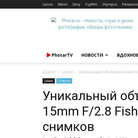
Canon
Nikon
Sony
Fujifilm
Olympus
Panasoni
Photar.ru
PhotarTV
НОВОСТИ
ВДОХНО
Домой
Laowa
Уникальный объектив Laowa 8-1
Laowa
Новости
Уникальный объ
15mm F/2.8 Fis
снимков