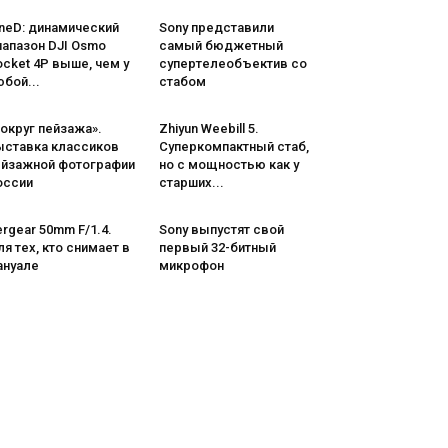
neD: динамический
Sony представили
иапазон DJI Osmo
самый бюджетный
cket 4P выше, чем у
супертелеобъектив со
бой...
стабом
округ пейзажа».
Zhiyun Weebill 5.
ыставка классиков
Cуперкомпактный стаб,
ейзажной фотографии
но с мощностью как у
оссии
старших...
rgear 50mm F/1.4.
Sony выпустят свой
я тех, кто снимает в
первый 32-битный
ануале
микрофон