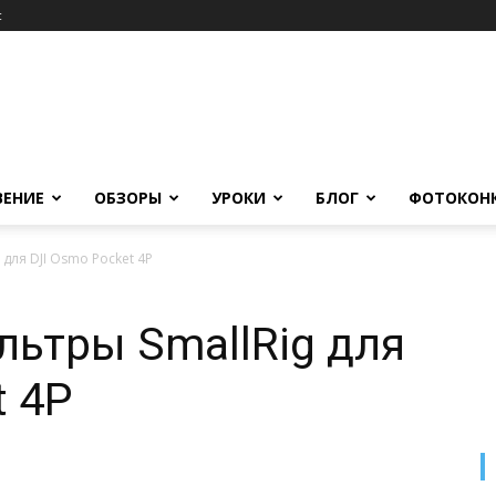
c
ВЕНИЕ
ОБЗОРЫ
УРОКИ
БЛОГ
ФОТОКОН
для DJI Osmo Pocket 4P
ьтры SmallRig для
t 4P