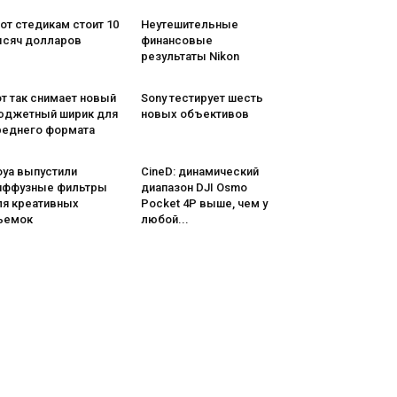
от стедикам стоит 10
Неутешительные
ысяч долларов
финансовые
результаты Nikon
т так снимает новый
Sony тестирует шесть
юджетный ширик для
новых объективов
реднего формата
oya выпустили
CineD: динамический
иффузные фильтры
диапазон DJI Osmo
ля креативных
Pocket 4P выше, чем у
ъемок
любой...