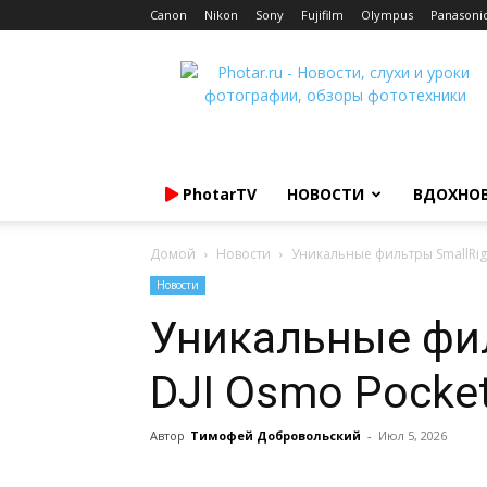
Canon
Nikon
Sony
Fujifilm
Olympus
Panasoni
Photar.ru
PhotarTV
НОВОСТИ
ВДОХНО
Домой
Новости
Уникальные фильтры SmallRig 
Новости
Уникальные фил
DJI Osmo Pocke
Автор
Тимофей Добровольский
-
Июл 5, 2026