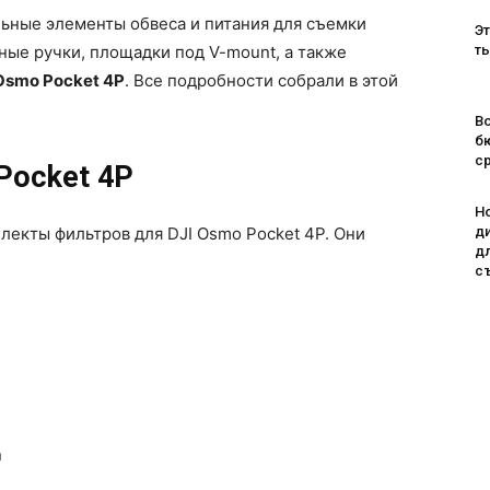
льные элементы обвеса и питания для съемки
Эт
ные ручки, площадки под V-mount, а также
т
Osmo Pocket 4P
. Все подробности собрали в этой
Во
б
с
Pocket 4P
H
лекты фильтров для DJI Osmo Pocket 4P. Они
д
д
с
n