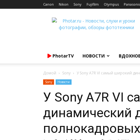
Canon
Nikon
Sony
Fujifilm
Olympus
Panasoni
Photar.ru
PhotarTV
НОВОСТИ
ВДОХНО
Домой
Sony
У Sony A7R VI самый широкий ди
Sony
Новости
У Sony A7R VI 
динамический 
полнокадровых