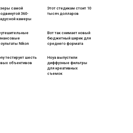
изеры самой
Этот стедикам стоит 10
одвинутой 360-
тысяч долларов
радусной камеры
еутешительные
Вот так снимает новый
инансовые
бюджетный ширик для
зультаты Nikon
среднего формата
ny тестирует шесть
Hoya выпустили
овых объективов
диффузные фильтры
для креативных
съемок