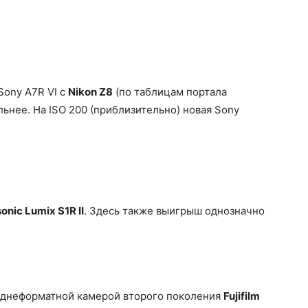
Sony A7R VI с
Nikon Z8
(по таблицам портала
льнее. На ISO 200 (приблизительно) новая Sony
onic Lumix S1R II
. Здесь также выигрыш однозначно
еднеформатной камерой второго поколения
Fujifilm