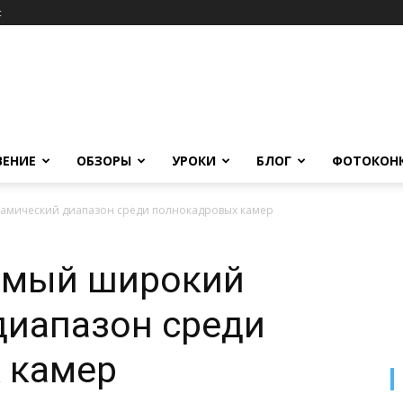
c
ВЕНИЕ
ОБЗОРЫ
УРОКИ
БЛОГ
ФОТОКОН
намический диапазон среди полнокадровых камер
самый широкий
диапазон среди
 камер