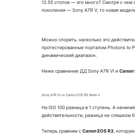
12.55 стопов — это много? Смотря с чем
поколения — Sony A7R V, то новая моде
Можно спорить, насколько это действител
протестированные порталом Photons to 
динамический диапазон.
Ниже сравнение ДД Sony A7R VI и
Canon 
Sony A7R VI vs Canon EOS R5 Mark II
На ISO 100 разница в 1 ступень. А начин
действительности, разница не слишком бо
Теперь сравним c
Canon EOS R3
, котору