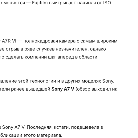
ю меняется — Fujifilm выигрывает начиная от ISO
y A7R VI — полнокадровая камера с самым широким
ее отрыв в ряде случаев незначителен, однако
ло сделать компании шаг вперед в области
явление этой технологии и в других моделях Sony.
затели ранее вышедшей
Sony A7 V
(обзор выходил на
в Sony A7 V. Последняя, кстати, подешевела в
убликации этого материала.