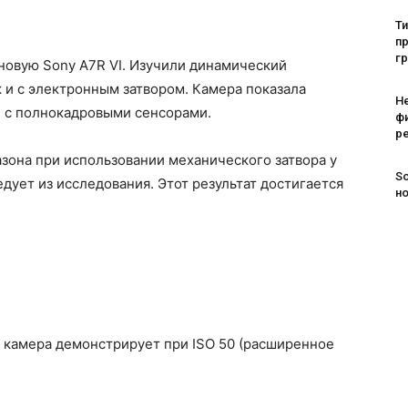
Т
пр
г
 новую Sony A7R VI. Изучили динамический
к и с электронным затвором. Камера показала
Н
й с полнокадровыми сенсорами.
ф
ре
зона при использовании механического затвора у
So
едует из исследования. Этот результат достигается
н
то камера демонстрирует при ISO 50 (расширенное