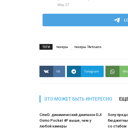
ТЕГИ
тизеры
тизеры 7Artisans
VK
Telegram
Wh
ЭТО МОЖЕТ БЫТЬ ИНТЕРЕСНО
ЕЩЕ
CineD: динамический диапазон DJI
Sony пред
Osmo Pocket 4P выше, чем у
бюджетный
любой камеры
со стабом