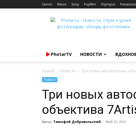
Canon
Nikon
Sony
Fujifilm
Olympus
Panasoni
Photar.ru
PhotarTV
НОВОСТИ
ВДОХНО
Домой
Новости
Три новых автофокусных объе
Новости
Три новых авт
объектива 7Arti
Автор
Тимофей Добровольский
-
Май 26, 2026