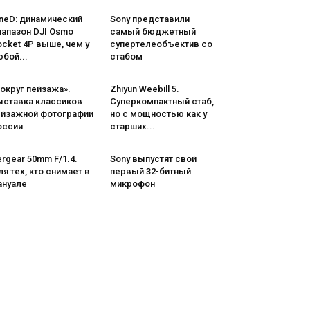
neD: динамический
Sony представили
иапазон DJI Osmo
самый бюджетный
cket 4P выше, чем у
супертелеобъектив со
бой...
стабом
округ пейзажа».
Zhiyun Weebill 5.
ыставка классиков
Cуперкомпактный стаб,
ейзажной фотографии
но с мощностью как у
оссии
старших...
rgear 50mm F/1.4.
Sony выпустят свой
я тех, кто снимает в
первый 32-битный
ануале
микрофон