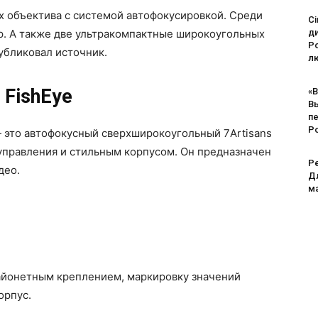
ых объектива с системой автофокусировкой. Среди
Ci
р. А также две ультракомпактные широкоугольных
д
Po
убликовал источник.
лю
FishEye
«В
В
п
Р
 это автофокусный сверхширокоугольный 7Artisans
 управления и стильным корпусом. Он предназначен
Pe
део.
Дл
м
айонетным креплением, маркировку значений
орпус.