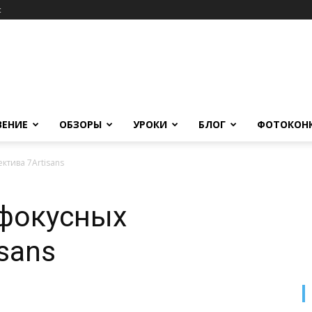
c
ВЕНИЕ
ОБЗОРЫ
УРОКИ
БЛОГ
ФОТОКОН
ктива 7Artisans
офокусных
sans