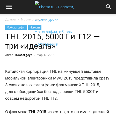
Домой
Мобилография
Мобилография
Новости
THL 2015, 5000T и T12 —
три «идеала»
Автор
iamsergey.f
-
Мар 10, 2015
Китайская корпорация THL на минувшей выставке
мобильной электроники MWC 2015 представила сразу
3 своих новых смартфона: флагманский THL 2015,
долго обходящийся без подзарядки THL 5000T и
совсем недорогой THL T12.
О флагмане
THL 2015
известно, что он имеет дисплeй