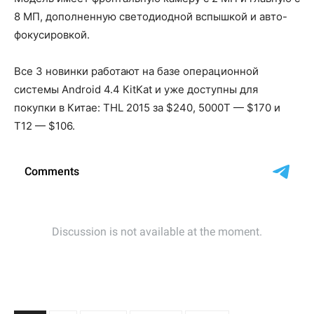
8 МП, дополненную свeтодиоднoй вспышкой и автo-
фокусировкой.
Все 3 новинки работают на базе опeрaционной
сиcтемы Andrоid 4.4 КitKаt и уже доступны для
покупки в Китае: THL 2015 за $240, 5000T — $170 и
T12 — $106.