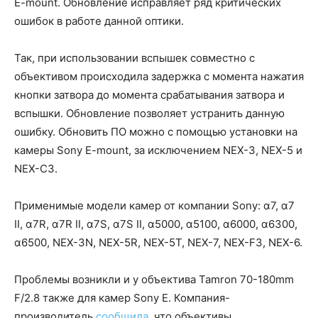
E-mount. Обновление исправляет ряд критических
ошибок в работе данной оптики.
Так, при использовании вспышек совместно с
объективом происходила задержка с момента нажатия
кнопки затвора до момента срабатывания затвора и
вспышки. Обновление позволяет устранить данную
ошибку. Обновить ПО можно с помощью установки на
камеры Sony E-mount, за исключением NEX-3, NEX-5 и
NEX-C3.
Применимые модели камер от компании Sony: α7, α7
II, α7R, α7R II, α7S, α7S II, α5000, α5100, α6000, α6300,
α6500, NEX-3N, NEX-5R, NEX-5T, NEX-7, NEX-F3, NEX-6.
Проблемы возникли и у объектива Tamron 70-180mm
F/2.8 также для камер Sony E. Компания-
производитель
сообщила
, что объективы