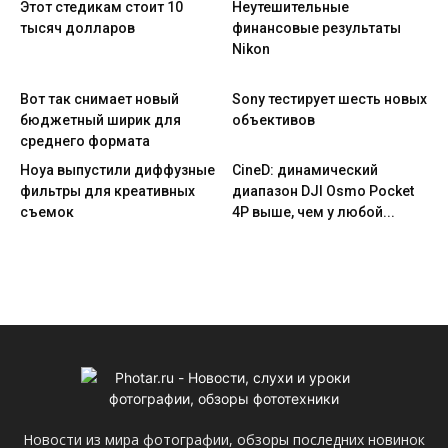
Этот стедикам стоит 10
Неутешительные
тысяч долларов
финансовые результаты
Nikon
Вот так снимает новый
Sony тестирует шесть новых
бюджетный ширик для
объективов
среднего формата
Hoya выпустили диффузные
CineD: динамический
фильтры для креативных
диапазон DJI Osmo Pocket
съемок
4P выше, чем у любой...
Новости из мира фотографии, обзоры последних новинок