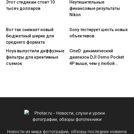
Этот стедикам стоит 10
Неутешительные
тысяч долларов
финансовые результаты
Nikon
Вот так снимает новый
Sony тестирует шесть новых
бюджетный ширик для
объективов
среднего формата
Hoya выпустили диффузные
CineD: динамический
фильтры для креативных
диапазон DJI Osmo Pocket
съемок
4P выше, чем у любой...
Новости из мира фотографии, обзоры последних новинок